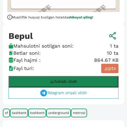
Mualliflik huquqi buzilgan holatda
shikoyat qiling!
Bepul
Mahsulotni sotilgan soni:
1
ta
Betlar soni:
10
ta
Fayl hajmi :
864.67 KB
Fayl turi:
.pptx
Yuklab olish
Telegram orqali olish
of
tashkent
toshkent
underground
metrosi