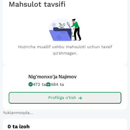
Mahsulot tavsifi
Hozircha muallif ushbu mahsuloti uchun tavsif
qo‘shmagan.
Nig'monxo'ja
Najimov
472
ta
484
ta
Profiliga o'tish
Yuklanmoqda...
0
ta izoh