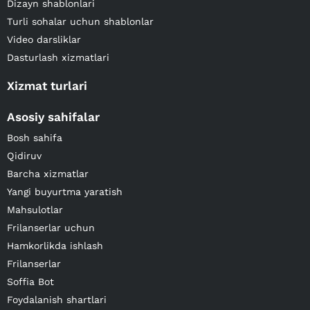
Dizayn shablonlari
Turli sohalar uchun shablonlar
Video darsliklar
Dasturlash xizmatlari
Xizmat turlari
Asosiy sahifalar
Bosh sahifa
Qidiruv
Barcha xizmatlar
Yangi buyurtma yaratish
Mahsulotlar
Frilanserlar uchun
Hamkorlikda ishlash
Frilanserlar
Soffia Bot
Foydalanish shartlari