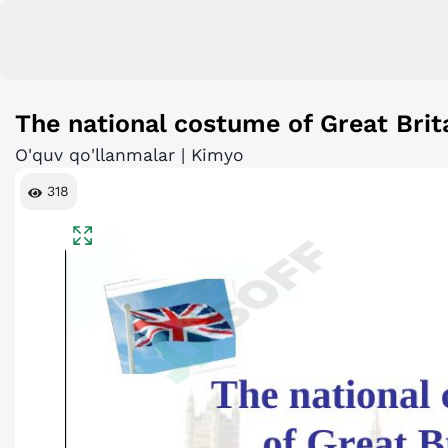
The national costume of Great Brit
O'quv qo'llanmalar | Kimyo
318