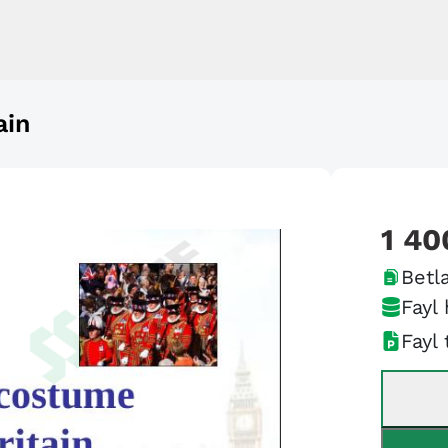
ain
1 40
Betla
Fayl 
Fayl 