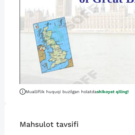
Mualliflik huquqi buzilgan holatda
shikoyat qiling!
Mahsulot tavsifi