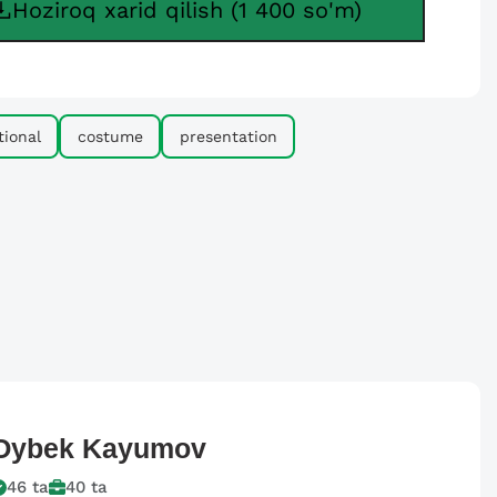
Hoziroq xarid qilish (1 400 so'm)
tional
costume
presentation
Oybek
Kayumov
46
ta
40
ta