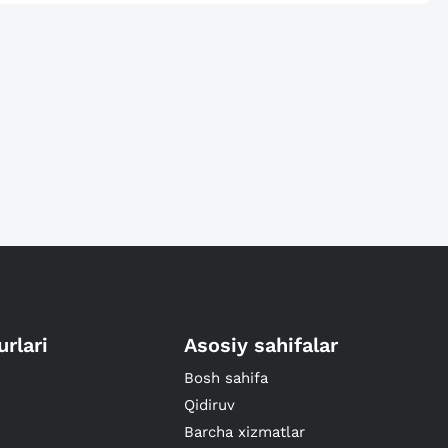
urlari
Asosiy sahifalar
Bosh sahifa
Qidiruv
Barcha xizmatlar