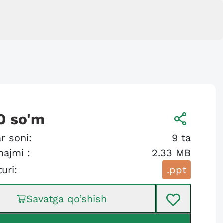
0
so'm
r soni:
9
ta
hajmi :
2.33 MB
turi:
.ppt
Savatga qo’shish