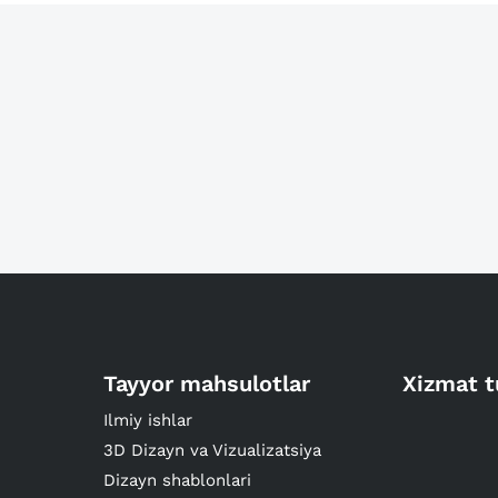
Tayyor mahsulotlar
Xizmat t
Ilmiy ishlar
3D Dizayn va Vizualizatsiya
Dizayn shablonlari