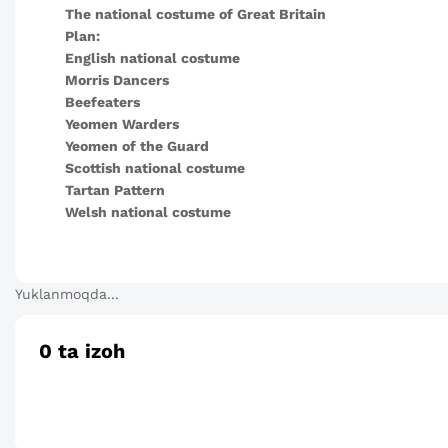
The national costume of Great Britain
Plan:
English national costume
Morris Dancers
Beefeaters
Yeomen Warders
Yeomen of the Guard
Scottish national costume
Tartan Pattern
Welsh national costume
Yuklanmoqda...
0
ta izoh