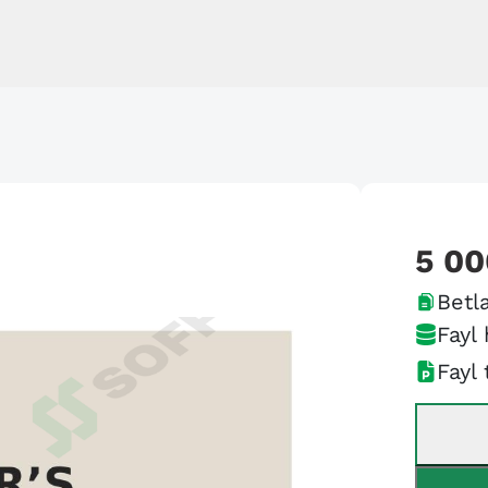
5 00
Betla
Fayl 
Fayl 