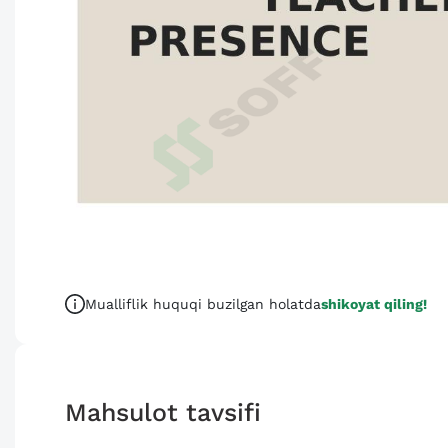
Mualliflik huquqi buzilgan holatda
shikoyat qiling!
Mahsulot tavsifi