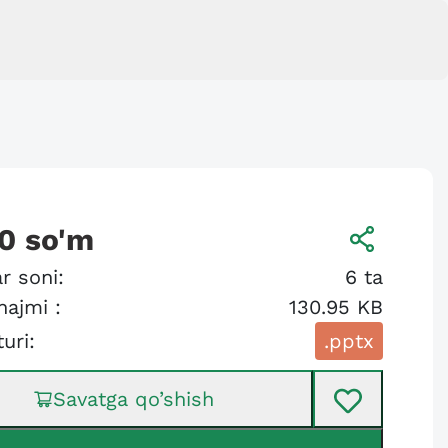
0
so'm
r soni:
6
ta
hajmi :
130.95 KB
turi:
.pptx
Savatga qo’shish