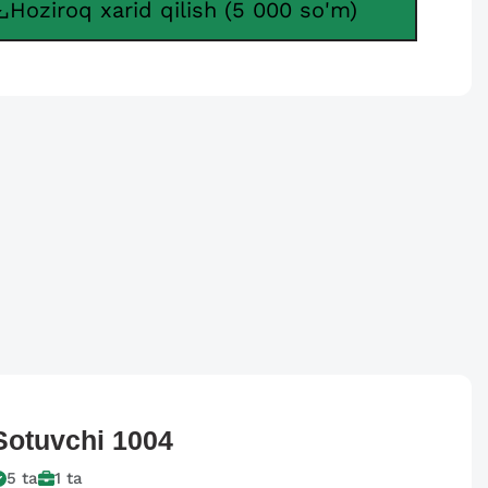
Hoziroq xarid qilish (5 000 so'm)
Sotuvchi
1004
5
ta
1
ta