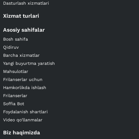
Dasturlash xizmatlari
Xizmat turlari
Asosiy sahifalar
Bosh sahifa
Qidiruv
Barcha xizmatlar
Yangi buyurtma yaratish
Mahsulotlar
Frilanserlar uchun
Hamkorlikda ishlash
Frilanserlar
Soffia Bot
Foydalanish shartlari
Video qo'llanmalar
Biz haqimizda