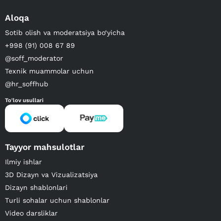
Aloqa
Sotib olish va moderatsiya bo‘yicha
+998 (91) 008 67 89
@soff_moderator
Texnik muammolar uchun
@hr_soffhub
To'lov usullari
Tayyor mahsulotlar
Ilmiy ishlar
3D Dizayn va Vizualizatsiya
Dizayn shablonlari
Turli sohalar uchun shablonlar
Video darsliklar