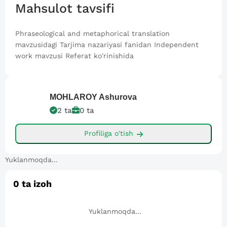
Mahsulot tavsifi
Phraseological and metaphorical translation
mavzusidagi Tarjima nazariyasi fanidan Independent
work mavzusi Referat ko'rinishida
MOHLAROY
Ashurova
2
ta
0
ta
Profiliga o'tish
Yuklanmoqda...
0
ta izoh
Yuklanmoqda...