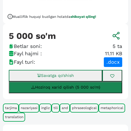
Mualliflik huquqi buzilgan holatda
shikoyat qiling!
5 000
so'm
Betlar soni:
5
ta
Fayl hajmi :
11.11 KB
Fayl turi:
.docx
Savatga qo’shish
Hoziroq xarid qilish (5 000 so'm)
tarjima
nazariyasi
ingliz
tili
and
phraseological
metaphorical
translation