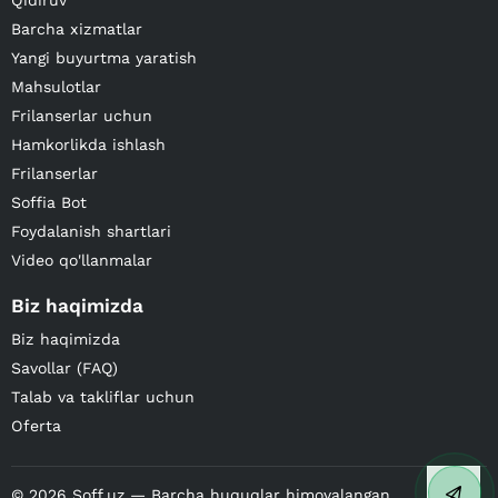
Qidiruv
Barcha xizmatlar
Yangi buyurtma yaratish
Mahsulotlar
Frilanserlar uchun
Hamkorlikda ishlash
Frilanserlar
Soffia Bot
Foydalanish shartlari
Video qo'llanmalar
Biz haqimizda
Biz haqimizda
Savollar (FAQ)
Talab va takliflar uchun
Oferta
©
2026
Soff.uz — Barcha huquqlar himoyalangan.