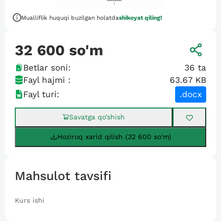
Mualliflik huquqi buzilgan holatda
shikoyat qiling!
32 600
so'm
Betlar soni:
36
ta
Fayl hajmi :
63.67 KB
Fayl turi:
.docx
Savatga qo’shish
Hoziroq xarid qilish (32 600 so'm)
Mahsulot tavsifi
Kurs ishi