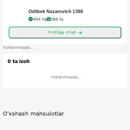
Odilbek Nazarovich
1388
484
ta
188
ta
Profiliga o'tish
Yuklanmoqda...
0
ta izoh
Yuklanmoqda...
O'xshash mahsulotlar