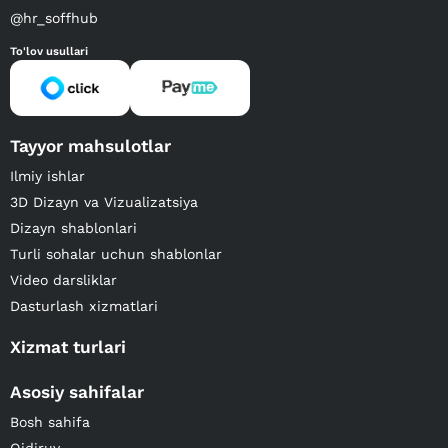
@hr_soffhub
To'lov usullari
Tayyor mahsulotlar
Ilmiy ishlar
3D Dizayn va Vizualizatsiya
Dizayn shablonlari
Turli sohalar uchun shablonlar
Video darsliklar
Dasturlash xizmatlari
Xizmat turlari
Asosiy sahifalar
Bosh sahifa