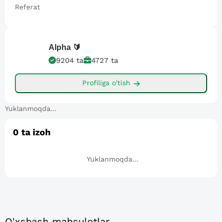
Referat
Alpha
🔰
9204
ta
4727
ta
Profiliga o'tish
Yuklanmoqda...
0
ta izoh
Yuklanmoqda...
O'xshash mahsulotlar