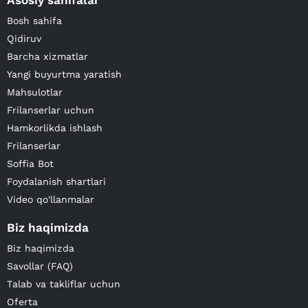
Asosiy sahifalar
Bosh sahifa
Qidiruv
Barcha xizmatlar
Yangi buyurtma yaratish
Mahsulotlar
Frilanserlar uchun
Hamkorlikda ishlash
Frilanserlar
Soffia Bot
Foydalanish shartlari
Video qo'llanmalar
Biz haqimizda
Biz haqimizda
Savollar (FAQ)
Talab va takliflar uchun
Oferta