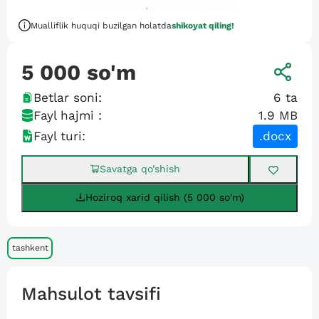
Mualliflik huquqi buzilgan holatda
shikoyat qiling!
5 000
so'm
Betlar soni:
6
ta
Fayl hajmi :
1.9 MB
Fayl turi:
.docx
Savatga qo’shish
Hoziroq xarid qilish (5 000 so'm)
tashkent
Mahsulot tavsifi