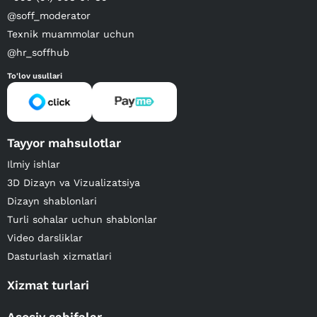
@soff_moderator
Texnik muammolar uchun
@hr_soffhub
To'lov usullari
Tayyor mahsulotlar
Ilmiy ishlar
3D Dizayn va Vizualizatsiya
Dizayn shablonlari
Turli sohalar uchun shablonlar
Video darsliklar
Dasturlash xizmatlari
Xizmat turlari