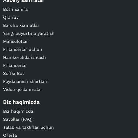
Asosiy sahifalar
Bosh sahifa
Qidiruv
Barcha xizmatlar
Yangi buyurtma yaratish
Mahsulotlar
Frilanserlar uchun
Hamkorlikda ishlash
Frilanserlar
Soffia Bot
Foydalanish shartlari
Video qo'llanmalar
Biz haqimizda
Biz haqimizda
Savollar (FAQ)
Talab va takliflar uchun
Oferta