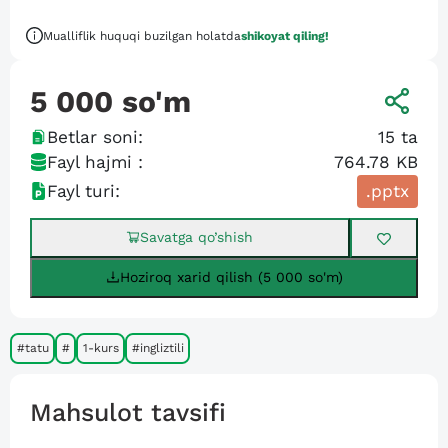
Mualliflik huquqi buzilgan holatda
shikoyat qiling!
5 000
so'm
Betlar soni:
15
ta
Fayl hajmi :
764.78 KB
Fayl turi:
.pptx
Savatga qo’shish
Hoziroq xarid qilish (5 000 so'm)
#tatu
#
1-kurs
#ingliztili
Mahsulot tavsifi