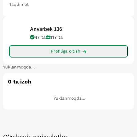
Taqdimot
Anvarbek
136
47
ta
117
ta
Profiliga o'tish
Yuklanmoqda...
0
ta izoh
Yuklanmoqda...
O'xshash mahsulotlar