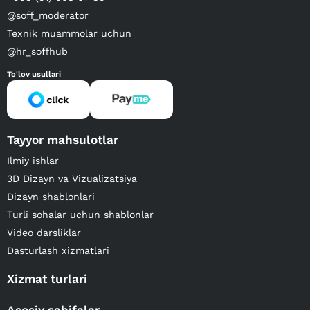
@soff_moderator
Texnik muammolar uchun
@hr_soffhub
To'lov usullari
Tayyor mahsulotlar
Ilmiy ishlar
3D Dizayn va Vizualizatsiya
Dizayn shablonlari
Turli sohalar uchun shablonlar
Video darsliklar
Dasturlash xizmatlari
Xizmat turlari