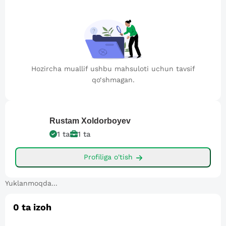
Hozircha muallif ushbu mahsuloti uchun tavsif
qo‘shmagan.
Rustam
Xoldorboyev
1
ta
1
ta
Profiliga o'tish
Yuklanmoqda...
0
ta izoh