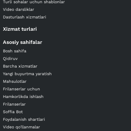
Turli sohalar uchun shablonlar
Video darsliklar
Dasturlash xizmatlari
Xizmat turlari
Asosiy sahifalar
Bosh sahifa
Qidiruv
Barcha xizmatlar
Yangi buyurtma yaratish
Mahsulotlar
Frilanserlar uchun
Hamkorlikda ishlash
Frilanserlar
Soffia Bot
Foydalanish shartlari
Video qo'llanmalar