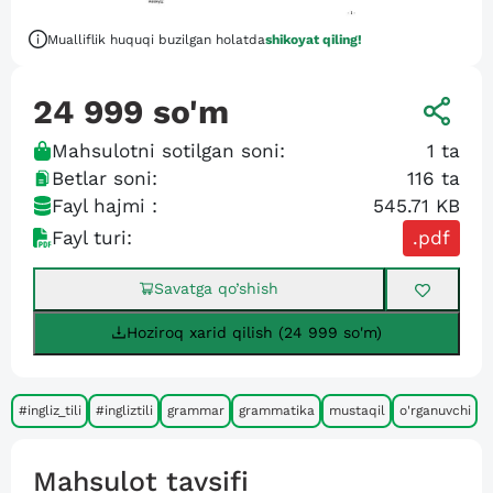
Mualliflik huquqi buzilgan holatda
shikoyat qiling!
24 999
so'm
Mahsulotni sotilgan soni:
1
ta
Betlar soni:
116
ta
Fayl hajmi :
545.71 KB
Fayl turi:
.pdf
Savatga qo’shish
Hoziroq xarid qilish (24 999 so'm)
#ingliz_tili
#ingliztili
grammar
grammatika
mustaqil
o'rganuvchi
Mahsulot tavsifi