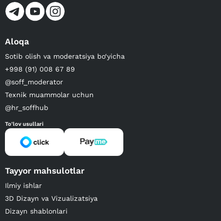
Aloqa
Sotib olish va moderatsiya bo‘yicha
+998 (91) 008 67 89
@soff_moderator
Texnik muammolar uchun
@hr_soffhub
To'lov usullari
Tayyor mahsulotlar
Ilmiy ishlar
3D Dizayn va Vizualizatsiya
Dizayn shablonlari