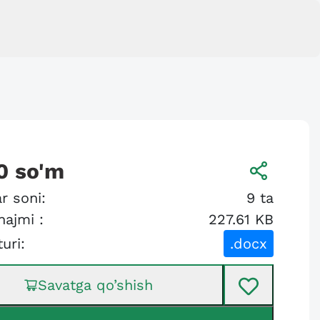
0
so'm
r soni:
9
ta
hajmi :
227.61 KB
turi:
.docx
Savatga qo’shish