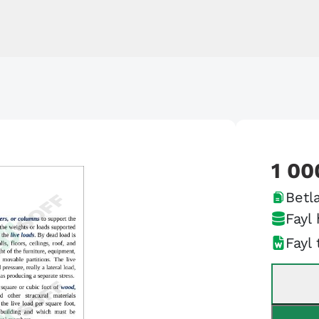
1 00
Betla
Fayl 
Fayl 