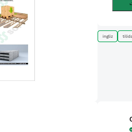
ingliz
tilid