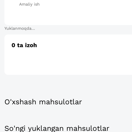
Amaliy ish
Yuklanmoqda...
0
ta izoh
O'xshash mahsulotlar
So'ngi yuklangan mahsulotlar