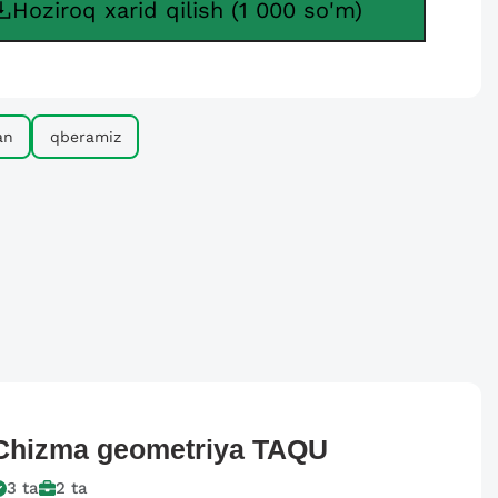
Hoziroq xarid qilish (1 000 so'm)
an
qberamiz
Chizma geometriya
TAQU
3
ta
2
ta