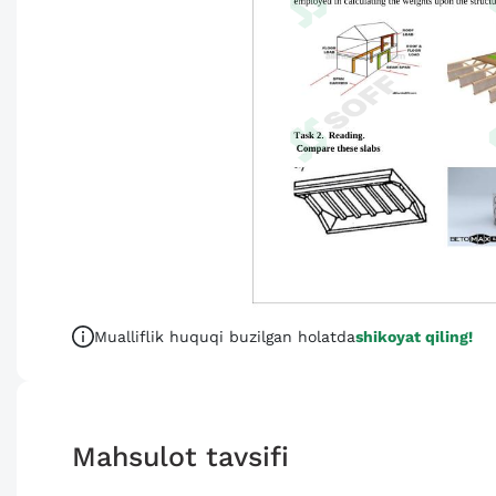
Mualliflik huquqi buzilgan holatda
shikoyat qiling!
Mahsulot tavsifi