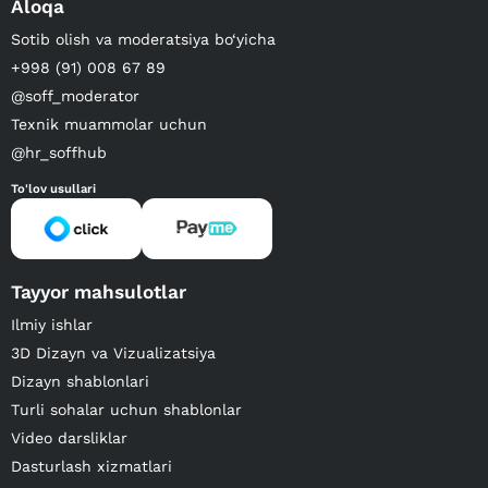
Aloqa
Sotib olish va moderatsiya bo‘yicha
+998 (91) 008 67 89
@soff_moderator
Texnik muammolar uchun
@hr_soffhub
To'lov usullari
Tayyor mahsulotlar
Ilmiy ishlar
3D Dizayn va Vizualizatsiya
Dizayn shablonlari
Turli sohalar uchun shablonlar
Video darsliklar
Dasturlash xizmatlari