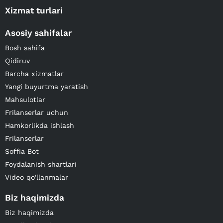
Xizmat turlari
Asosiy sahifalar
Bosh sahifa
Qidiruv
Barcha xizmatlar
Yangi buyurtma yaratish
Mahsulotlar
Frilanserlar uchun
Hamkorlikda ishlash
Frilanserlar
Soffia Bot
Foydalanish shartlari
Video qo'llanmalar
Biz haqimizda
Biz haqimizda