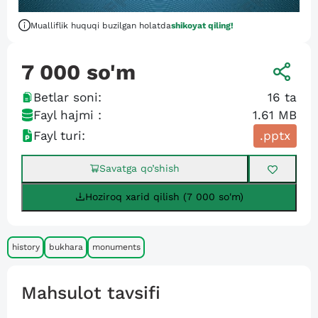
Mualliflik huquqi buzilgan holatda
shikoyat qiling!
7 000
so'm
Betlar soni:
16
ta
Fayl hajmi :
1.61 MB
Fayl turi:
.pptx
Savatga qo’shish
Hoziroq xarid qilish (7 000 so'm)
history
bukhara
monuments
Mahsulot tavsifi