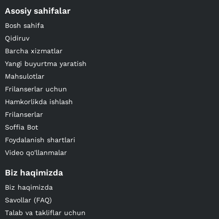
Asosiy sahifalar
Bosh sahifa
Qidiruv
Barcha xizmatlar
Yangi buyurtma yaratish
Mahsulotlar
Frilanserlar uchun
Hamkorlikda ishlash
Frilanserlar
Soffia Bot
Foydalanish shartlari
Video qo'llanmalar
Biz haqimizda
Biz haqimizda
Savollar (FAQ)
Talab va takliflar uchun