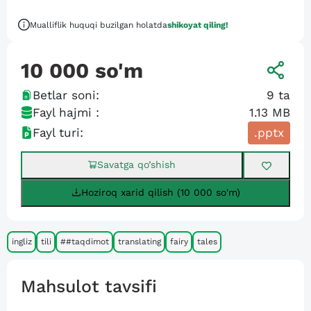
Mualliflik huquqi buzilgan holatda
shikoyat qiling!
10 000
so'm
Betlar soni:
9
ta
Fayl hajmi :
1.13 MB
Fayl turi:
.pptx
Savatga qo’shish
Hoziroq xarid qilish (10 000 so'm)
ingliz
tili
##taqdimot
translating
fairy
tales
Mahsulot tavsifi