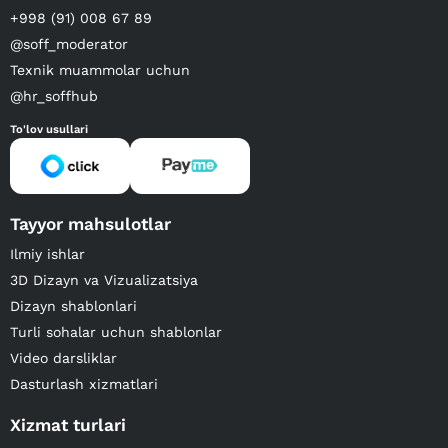
+998 (91) 008 67 89
@soff_moderator
Texnik muammolar uchun
@hr_soffhub
To'lov usullari
Tayyor mahsulotlar
Ilmiy ishlar
3D Dizayn va Vizualizatsiya
Dizayn shablonlari
Turli sohalar uchun shablonlar
Video darsliklar
Dasturlash xizmatlari
Xizmat turlari