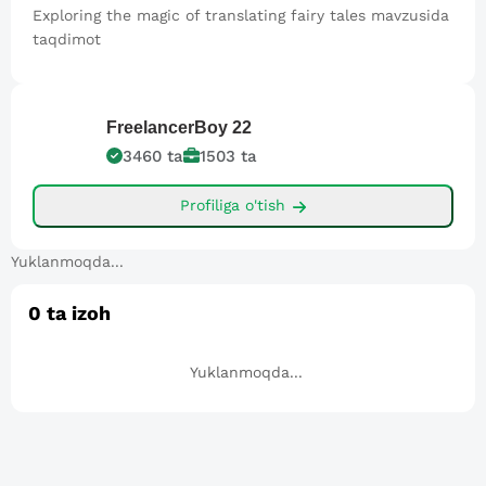
Exploring the magic of translating fairy tales mavzusida
taqdimot
FreelancerBoy
22
3460
ta
1503
ta
Profiliga o'tish
Yuklanmoqda...
0
ta izoh
Yuklanmoqda...