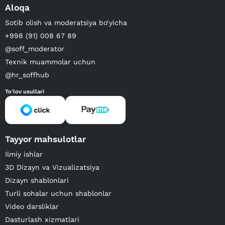
Aloqa
Sotib olish va moderatsiya bo‘yicha
+998 (91) 008 67 89
@soff_moderator
Texnik muammolar uchun
@hr_soffhub
To'lov usullari
Tayyor mahsulotlar
Ilmiy ishlar
3D Dizayn va Vizualizatsiya
Dizayn shablonlari
Turli sohalar uchun shablonlar
Video darsliklar
Dasturlash xizmatlari