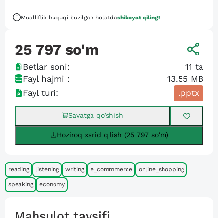
Mualliflik huquqi buzilgan holatda
shikoyat qiling!
25 797
so'm
Betlar soni:
11
ta
Fayl hajmi :
13.55 MB
Fayl turi:
.pptx
Savatga qo’shish
Hoziroq xarid qilish (25 797 so'm)
reading
listening
writing
e_commmerce
online_shopping
speaking
economy
Mahsulot tavsifi