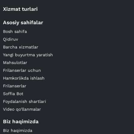
Xizmat turlari
Asosiy sahifalar
Bosh sahifa
Qidiruv
Barcha xizmatlar
Yangi buyurtma yaratish
Mahsulotlar
Frilanserlar uchun
Hamkorlikda ishlash
Frilanserlar
Soffia Bot
Foydalanish shartlari
Video qo'llanmalar
Biz haqimizda
Biz haqimizda