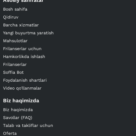
Asosiy sahifalar
Bosh sahifa
Qidiruv
Barcha xizmatlar
Yangi buyurtma yaratish
Mahsulotlar
Frilanserlar uchun
Hamkorlikda ishlash
Frilanserlar
Soffia Bot
Foydalanish shartlari
Video qo'llanmalar
Biz haqimizda
Biz haqimizda
Savollar (FAQ)
Talab va takliflar uchun
Oferta