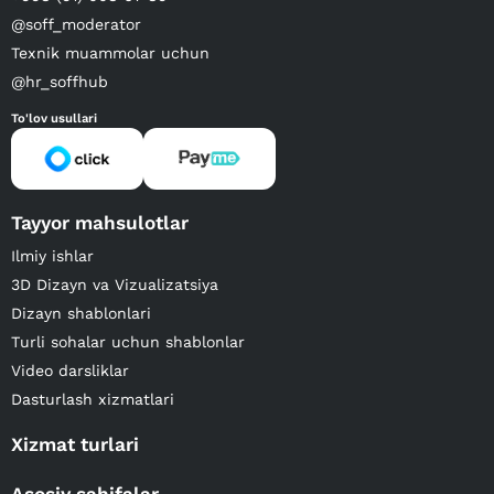
@soff_moderator
Texnik muammolar uchun
@hr_soffhub
To'lov usullari
Tayyor mahsulotlar
Ilmiy ishlar
3D Dizayn va Vizualizatsiya
Dizayn shablonlari
Turli sohalar uchun shablonlar
Video darsliklar
Dasturlash xizmatlari
Xizmat turlari