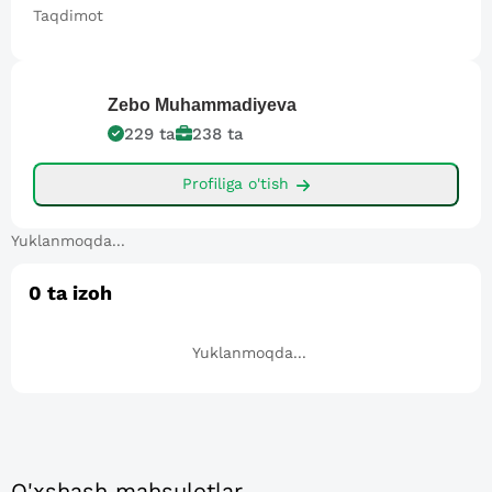
Taqdimot
Zebo
Muhammadiyeva
229
ta
238
ta
Profiliga o'tish
Yuklanmoqda...
0
ta izoh
Yuklanmoqda...
O'xshash mahsulotlar