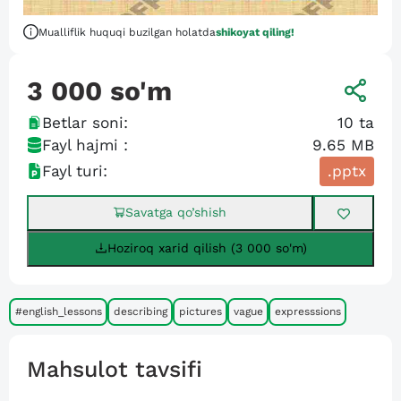
Mualliflik huquqi buzilgan holatda
shikoyat qiling!
3 000
so'm
Betlar soni:
10
ta
Fayl hajmi :
9.65 MB
Fayl turi:
.pptx
Savatga qo’shish
Hoziroq xarid qilish (3 000 so'm)
#english_lessons
describing
pictures
vague
expresssions
Mahsulot tavsifi