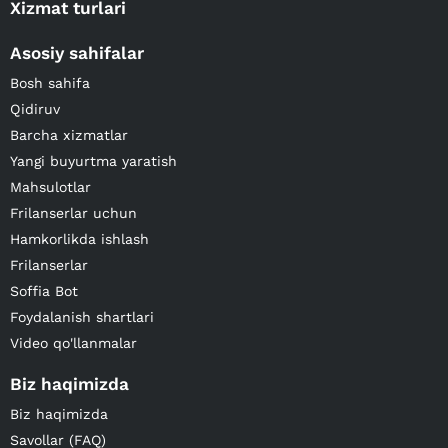
Xizmat turlari
Asosiy sahifalar
Bosh sahifa
Qidiruv
Barcha xizmatlar
Yangi buyurtma yaratish
Mahsulotlar
Frilanserlar uchun
Hamkorlikda ishlash
Frilanserlar
Soffia Bot
Foydalanish shartlari
Video qo'llanmalar
Biz haqimizda
Biz haqimizda
Savollar (FAQ)