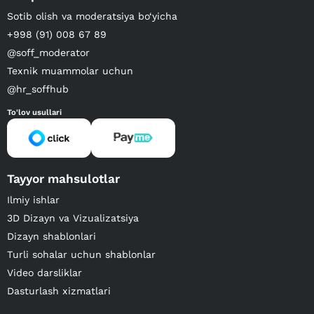
Sotib olish va moderatsiya bo‘yicha
+998 (91) 008 67 89
@soff_moderator
Texnik muammolar uchun
@hr_soffhub
To'lov usullari
Tayyor mahsulotlar
Ilmiy ishlar
3D Dizayn va Vizualizatsiya
Dizayn shablonlari
Turli sohalar uchun shablonlar
Video darsliklar
Dasturlash xizmatlari