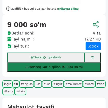
Mualliflik huquqi buzilgan holatda
shikoyat qiling!
9 000
so'm
Betlar soni:
4
ta
Fayl hajmi :
17.27 KB
Fayl turi:
.docx
Savatga qo’shish
Hoziroq xarid qilish (9 000 so'm)
ingliz
tili
#english
usa
#usa
#ingliz
#ma`lumot
#word
#doc
#facts
#data
Mahsulot tavsifi