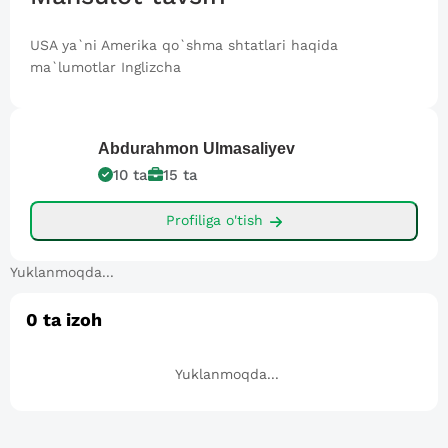
USA ya`ni Amerika qo`shma shtatlari haqida
ma`lumotlar Inglizcha
Abdurahmon
Ulmasaliyev
10
ta
15
ta
Profiliga o'tish
Yuklanmoqda...
0
ta izoh
Yuklanmoqda...