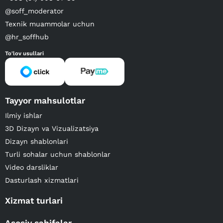
@soff_moderator
Texnik muammolar uchun
@hr_soffhub
To'lov usullari
Tayyor mahsulotlar
Ilmiy ishlar
3D Dizayn va Vizualizatsiya
Dizayn shablonlari
Turli sohalar uchun shablonlar
Video darsliklar
Dasturlash xizmatlari
Xizmat turlari