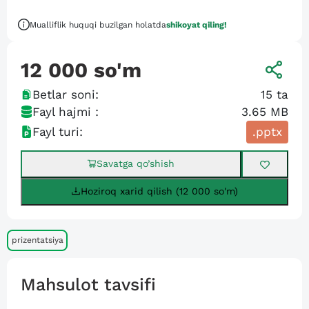
Mualliflik huquqi buzilgan holatda
shikoyat qiling!
12 000
so'm
Betlar soni:
15
ta
Fayl hajmi :
3.65 MB
Fayl turi:
.pptx
Savatga qo’shish
Hoziroq xarid qilish (12 000 so'm)
prizentatsiya
Mahsulot tavsifi