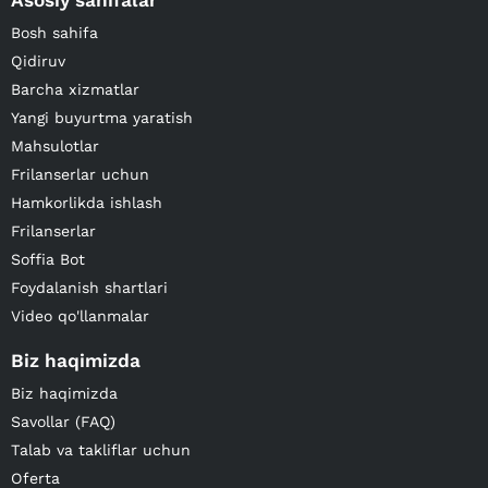
Asosiy sahifalar
Bosh sahifa
Qidiruv
Barcha xizmatlar
Yangi buyurtma yaratish
Mahsulotlar
Frilanserlar uchun
Hamkorlikda ishlash
Frilanserlar
Soffia Bot
Foydalanish shartlari
Video qo'llanmalar
Biz haqimizda
Biz haqimizda
Savollar (FAQ)
Talab va takliflar uchun
Oferta