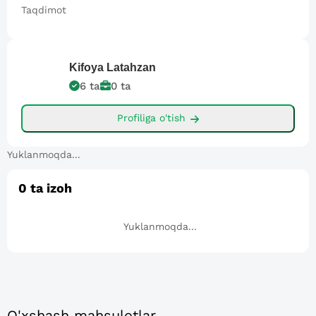
Taqdimot
Kifoya
Latahzan
6
ta
0
ta
Profiliga o'tish
Yuklanmoqda...
0
ta izoh
Yuklanmoqda...
O'xshash mahsulotlar