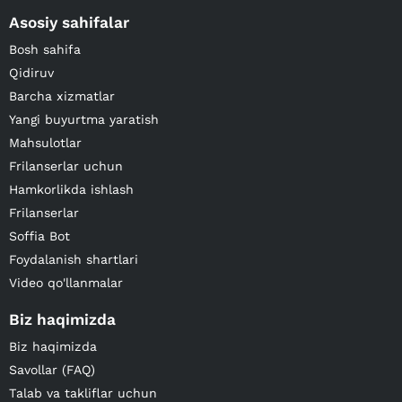
Asosiy sahifalar
Bosh sahifa
Qidiruv
Barcha xizmatlar
Yangi buyurtma yaratish
Mahsulotlar
Frilanserlar uchun
Hamkorlikda ishlash
Frilanserlar
Soffia Bot
Foydalanish shartlari
Video qo'llanmalar
Biz haqimizda
Biz haqimizda
Savollar (FAQ)
Talab va takliflar uchun