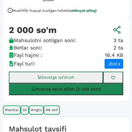
Mualliflik huquqi buzilgan holatda
shikoyat qiling!
2 000
so'm
Mahsulotni sotilgan soni:
3
ta
Betlar soni:
2
ta
Fayl hajmi :
16.4 KB
Fayl turi:
.docx
Savatga qo’shish
Hoziroq xarid qilish (2 000 so'm)
#testlar
tili
#ingliz
#8-sinf
Mahsulot tavsifi