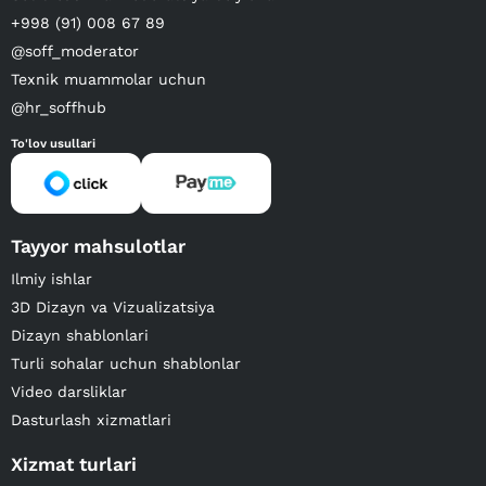
+998 (91) 008 67 89
@soff_moderator
Texnik muammolar uchun
@hr_soffhub
To'lov usullari
Tayyor mahsulotlar
Ilmiy ishlar
3D Dizayn va Vizualizatsiya
Dizayn shablonlari
Turli sohalar uchun shablonlar
Video darsliklar
Dasturlash xizmatlari
Xizmat turlari