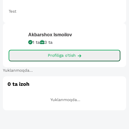
Test
Akbarshox
Ismoilov
1
ta
3
ta
Profiliga o'tish
Yuklanmoqda...
0
ta izoh
Yuklanmoqda...