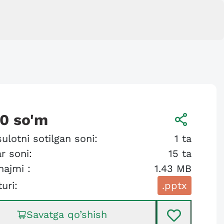
00
so'm
ulotni sotilgan soni:
1
ta
r soni:
15
ta
hajmi :
1.43 MB
turi:
.pptx
Savatga qo’shish