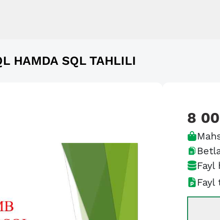
L HAMDA SQL TAHLILI
8 0
Mahs
Betla
Fayl 
Fayl 