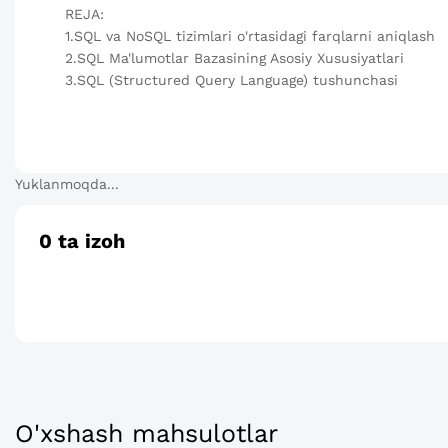
REJA:
1.SQL va NoSQL tizimlari o'rtasidagi farqlarni aniqlash
2.SQL Ma'lumotlar Bazasining Asosiy Xususiyatlari
3.SQL (Structured Query Language) tushunchasi
Yuklanmoqda...
0
ta izoh
O'xshash mahsulotlar