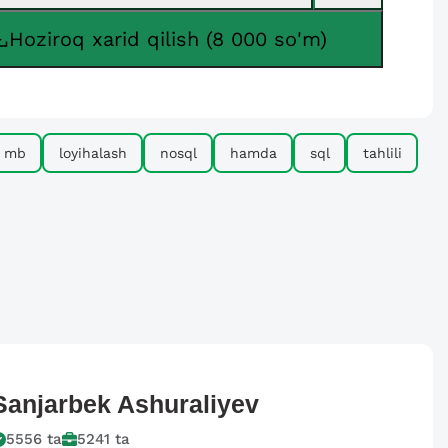
Hoziroq xarid qilish (8 000 so'm)
mb
loyihalash
nosql
hamda
sql
tahlili
Sanjarbek
Ashuraliyev
5556
ta
5241
ta