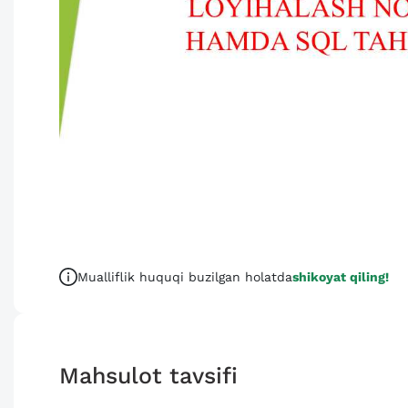
Mualliflik huquqi buzilgan holatda
shikoyat qiling!
Mahsulot tavsifi