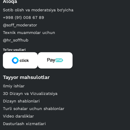
Aloqa
Sotib olish va moderatsiya bo‘yicha
+998 (91) 008 67 89
@soff_moderator
Texnik muammolar uchun
@hr_soffhub
To'lov usullari
Tayyor mahsulotlar
Ilmiy ishlar
3D Dizayn va Vizualizatsiya
Dizayn shablonlari
Turli sohalar uchun shablonlar
Video darsliklar
Dasturlash xizmatlari