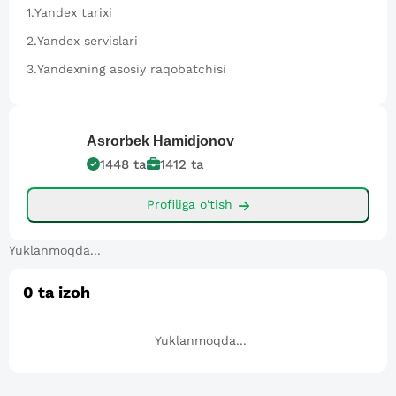
1.
Yandex tarixi
2.
Yandex servislari
3.
Yandexning asosiy raqobatchisi
Asrorbek
Hamidjonov
1448
ta
1412
ta
Profiliga o'tish
Yuklanmoqda...
0
ta izoh
Yuklanmoqda...