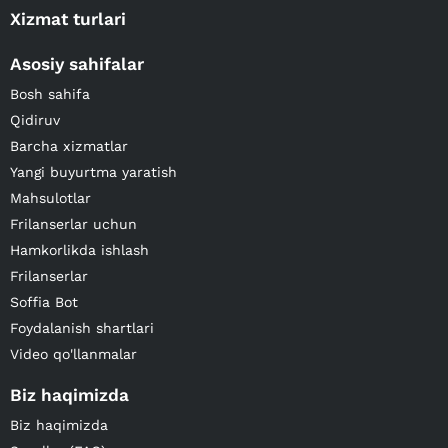
Xizmat turlari
Asosiy sahifalar
Bosh sahifa
Qidiruv
Barcha xizmatlar
Yangi buyurtma yaratish
Mahsulotlar
Frilanserlar uchun
Hamkorlikda ishlash
Frilanserlar
Soffia Bot
Foydalanish shartlari
Video qo'llanmalar
Biz haqimizda
Biz haqimizda