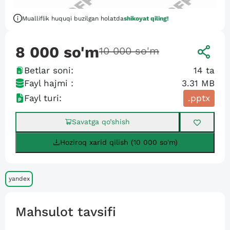
Mualliflik huquqi buzilgan holatda
shikoyat qiling!
8 000
so'm
10 000
so'm
Betlar soni:
14
ta
Fayl hajmi :
3.31 MB
Fayl turi:
.pptx
Savatga qo’shish
Hoziroq xarid qilish (10 000 so'm)
yandex
Mahsulot tavsifi