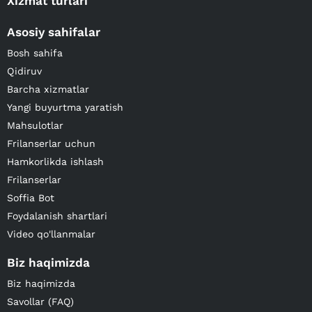
Xizmat turlari
Asosiy sahifalar
Bosh sahifa
Qidiruv
Barcha xizmatlar
Yangi buyurtma yaratish
Mahsulotlar
Frilanserlar uchun
Hamkorlikda ishlash
Frilanserlar
Soffia Bot
Foydalanish shartlari
Video qo'llanmalar
Biz haqimizda
Biz haqimizda
Savollar (FAQ)