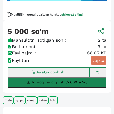
Mualliflik huquqi buzilgan holatda
shikoyat qiling!
5 000
so'm
Mahsulotni sotilgan soni:
2
ta
Betlar soni:
9
ta
Fayl hajmi :
66.05 KB
Fayl turi:
.pptx
Savatga qo’shish
Hoziroq xarid qilish (5 000 so'm)
matn
syujet
vizual
video
foto