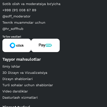
Sotib olish va moderatsiya bo‘yicha
+998 (91) 008 67 89
@soff_moderator
Texnik muammolar uchun
@hr_soffhub
To'lov usullari
Tayyor mahsulotlar
Ilmiy ishlar
3D Dizayn va Vizualizatsiya
Dizayn shablonlari
Turli sohalar uchun shablonlar
Video darsliklar
Dasturlash xizmatlari