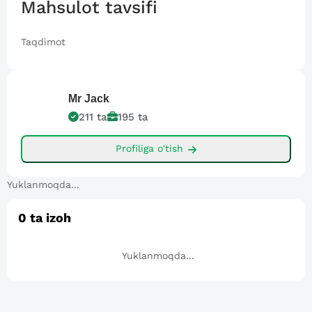
Mahsulot tavsifi
Taqdimot
Mr
Jack
211
ta
195
ta
Profiliga o'tish
Yuklanmoqda...
0
ta izoh
Yuklanmoqda...