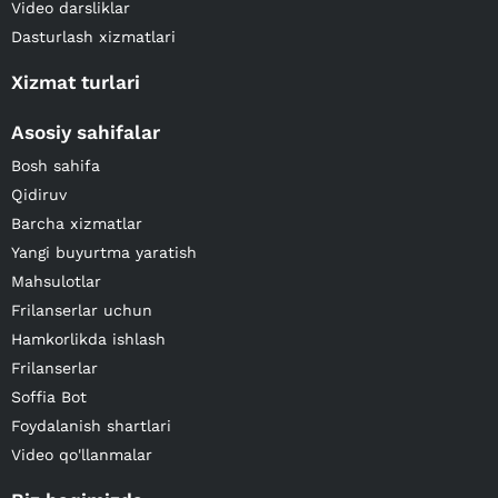
Video darsliklar
Dasturlash xizmatlari
Xizmat turlari
Asosiy sahifalar
Bosh sahifa
Qidiruv
Barcha xizmatlar
Yangi buyurtma yaratish
Mahsulotlar
Frilanserlar uchun
Hamkorlikda ishlash
Frilanserlar
Soffia Bot
Foydalanish shartlari
Video qo'llanmalar