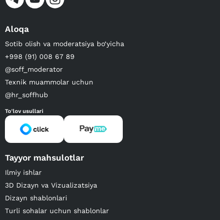
Aloqa
Sotib olish va moderatsiya bo‘yicha
+998 (91) 008 67 89
@soff_moderator
Texnik muammolar uchun
@hr_soffhub
To'lov usullari
Tayyor mahsulotlar
Ilmiy ishlar
3D Dizayn va Vizualizatsiya
Dizayn shablonlari
Turli sohalar uchun shablonlar