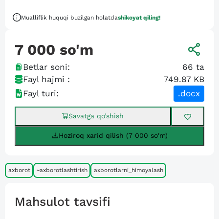
Mualliflik huquqi buzilgan holatda
shikoyat qiling!
7 000
so'm
Betlar soni:
66
ta
Fayl hajmi :
749.87 KB
Fayl turi:
.docx
Savatga qo’shish
Hoziroq xarid qilish (7 000 so'm)
axborot
~axborotlashtirish
axborotlarni_himoyalash
Mahsulot tavsifi