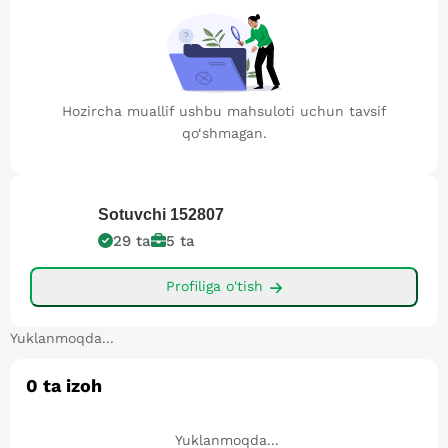
Hozircha muallif ushbu mahsuloti uchun tavsif
qo‘shmagan.
Sotuvchi
152807
29
ta
5
ta
Profiliga o'tish
Yuklanmoqda...
0
ta izoh
Yuklanmoqda...