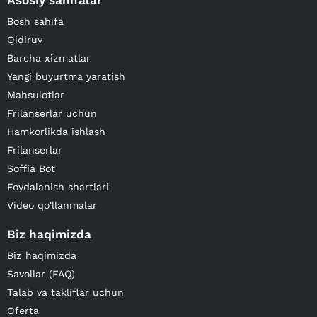
Asosiy sahifalar
Bosh sahifa
Qidiruv
Barcha xizmatlar
Yangi buyurtma yaratish
Mahsulotlar
Frilanserlar uchun
Hamkorlikda ishlash
Frilanserlar
Soffia Bot
Foydalanish shartlari
Video qo'llanmalar
Biz haqimizda
Biz haqimizda
Savollar (FAQ)
Talab va takliflar uchun
Oferta