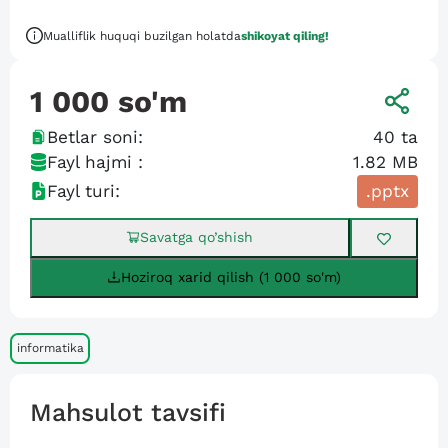
Mualliflik huquqi buzilgan holatda
shikoyat qiling!
1 000
so'm
Betlar soni:
40
ta
Fayl hajmi :
1.82 MB
Fayl turi:
.pptx
Savatga qo’shish
Hoziroq xarid qilish (1 000 so'm)
informatika
Mahsulot tavsifi