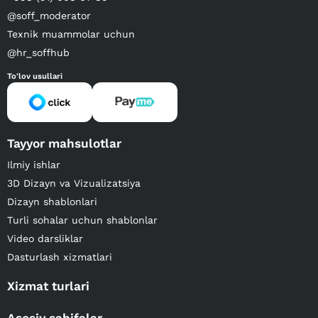
@soff_moderator
Texnik muammolar uchun
@hr_soffhub
To'lov usullari
Tayyor mahsulotlar
Ilmiy ishlar
3D Dizayn va Vizualizatsiya
Dizayn shablonlari
Turli sohalar uchun shablonlar
Video darsliklar
Dasturlash xizmatlari
Xizmat turlari