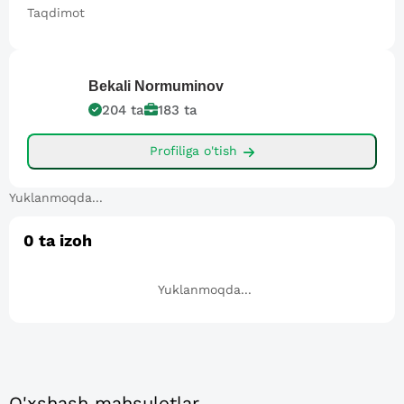
Taqdimot
Bekali
Normuminov
204
ta
183
ta
Profiliga o'tish
Yuklanmoqda...
0
ta izoh
Yuklanmoqda...
O'xshash mahsulotlar