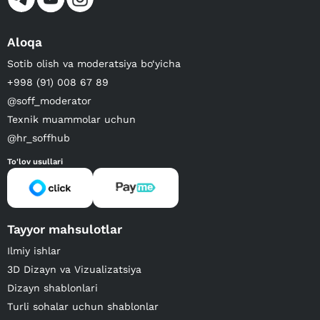
Aloqa
Sotib olish va moderatsiya bo‘yicha
+998 (91) 008 67 89
@soff_moderator
Texnik muammolar uchun
@hr_soffhub
To'lov usullari
Tayyor mahsulotlar
Ilmiy ishlar
3D Dizayn va Vizualizatsiya
Dizayn shablonlari
Turli sohalar uchun shablonlar