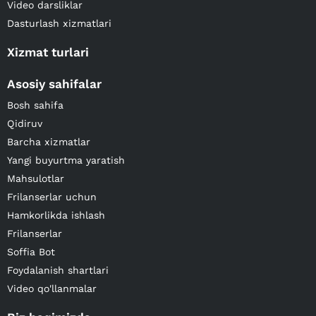
Video darsliklar
Dasturlash xizmatlari
Xizmat turlari
Asosiy sahifalar
Bosh sahifa
Qidiruv
Barcha xizmatlar
Yangi buyurtma yaratish
Mahsulotlar
Frilanserlar uchun
Hamkorlikda ishlash
Frilanserlar
Soffia Bot
Foydalanish shartlari
Video qo'llanmalar