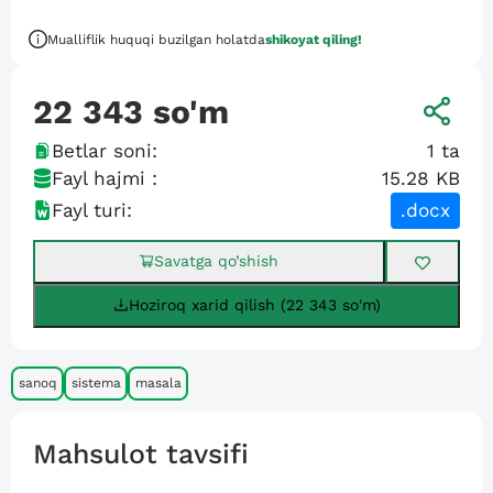
Mualliflik huquqi buzilgan holatda
shikoyat qiling!
22 343
so'm
Betlar soni:
1
ta
Fayl hajmi :
15.28 KB
Fayl turi:
.docx
Savatga qo’shish
Hoziroq xarid qilish (22 343 so'm)
sanoq
sistema
masala
Mahsulot tavsifi