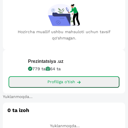
Hozircha muallif ushbu mahsuloti uchun tavsif
qo‘shmagan.
Prezintatsiya
.uz
779
ta
64
ta
Profiliga o'tish
Yuklanmoqda...
0
ta izoh
Yuklanmoqda...