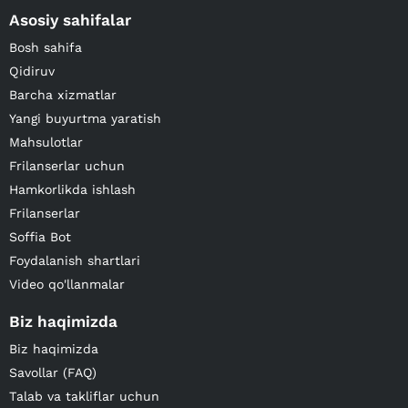
Asosiy sahifalar
Bosh sahifa
Qidiruv
Barcha xizmatlar
Yangi buyurtma yaratish
Mahsulotlar
Frilanserlar uchun
Hamkorlikda ishlash
Frilanserlar
Soffia Bot
Foydalanish shartlari
Video qo'llanmalar
Biz haqimizda
Biz haqimizda
Savollar (FAQ)
Talab va takliflar uchun