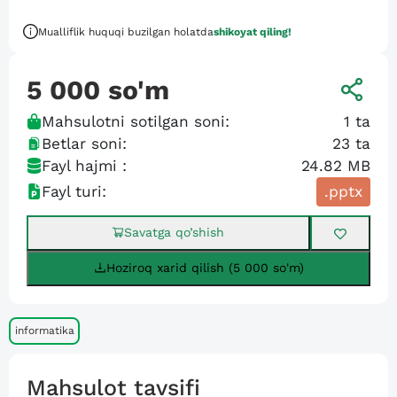
Mualliflik huquqi buzilgan holatda
shikoyat qiling!
5 000
so'm
Mahsulotni sotilgan soni:
1
ta
Betlar soni:
23
ta
Fayl hajmi :
24.82 MB
Fayl turi:
.pptx
Savatga qo’shish
Hoziroq xarid qilish (5 000 so'm)
informatika
Mahsulot tavsifi