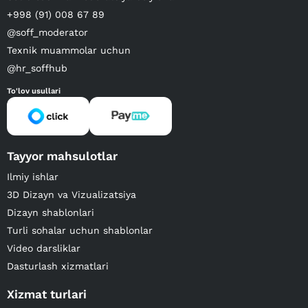
+998 (91) 008 67 89
@soff_moderator
Texnik muammolar uchun
@hr_soffhub
To'lov usullari
Tayyor mahsulotlar
Ilmiy ishlar
3D Dizayn va Vizualizatsiya
Dizayn shablonlari
Turli sohalar uchun shablonlar
Video darsliklar
Dasturlash xizmatlari
Xizmat turlari