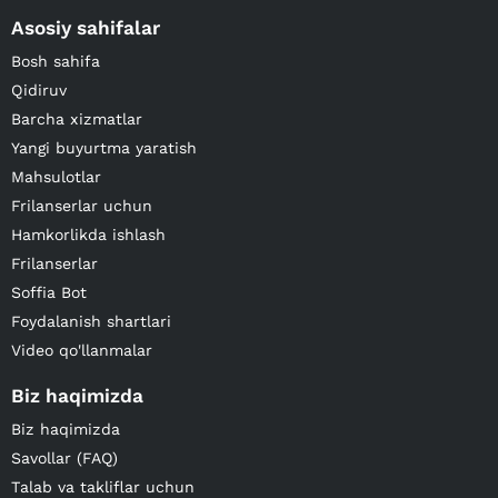
Asosiy sahifalar
Bosh sahifa
Qidiruv
Barcha xizmatlar
Yangi buyurtma yaratish
Mahsulotlar
Frilanserlar uchun
Hamkorlikda ishlash
Frilanserlar
Soffia Bot
Foydalanish shartlari
Video qo'llanmalar
Biz haqimizda
Biz haqimizda
Savollar (FAQ)
Talab va takliflar uchun