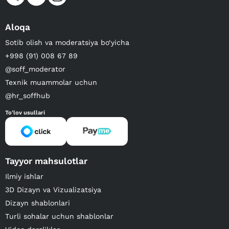
Aloqa
Sotib olish va moderatsiya bo‘yicha
+998 (91) 008 67 89
@soff_moderator
Texnik muammolar uchun
@hr_soffhub
To'lov usullari
Tayyor mahsulotlar
Ilmiy ishlar
3D Dizayn va Vizualizatsiya
Dizayn shablonlari
Turli sohalar uchun shablonlar