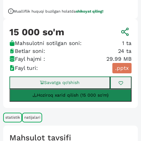
Mualliflik huquqi buzilgan holatda
shikoyat qiling!
15 000
so'm
Mahsulotni sotilgan soni:
1
ta
Betlar soni:
24
ta
Fayl hajmi :
29.99 MB
Fayl turi:
.pptx
Savatga qo’shish
Hoziroq xarid qilish (15 000 so'm)
statistik
natijalari
Mahsulot tavsifi