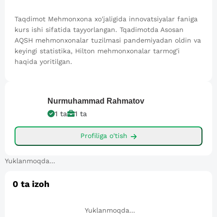
Taqdimot Mehmonxona xo'jaligida innovatsiyalar faniga
kurs ishi sifatida tayyorlangan. Tqadimotda Asosan
AQSH mehmonxonalar tuzilmasi pandemiyadan oldin va
keyingi statistika, Hilton mehmonxonalar tarmog'i
haqida yoritilgan.
Nurmuhammad
Rahmatov
1
ta
1
ta
Profiliga o'tish
Yuklanmoqda...
0
ta izoh
Yuklanmoqda...