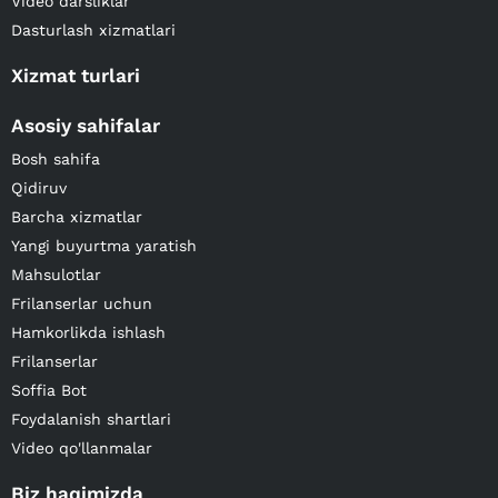
Video darsliklar
Dasturlash xizmatlari
Xizmat turlari
Asosiy sahifalar
Bosh sahifa
Qidiruv
Barcha xizmatlar
Yangi buyurtma yaratish
Mahsulotlar
Frilanserlar uchun
Hamkorlikda ishlash
Frilanserlar
Soffia Bot
Foydalanish shartlari
Video qo'llanmalar
Biz haqimizda