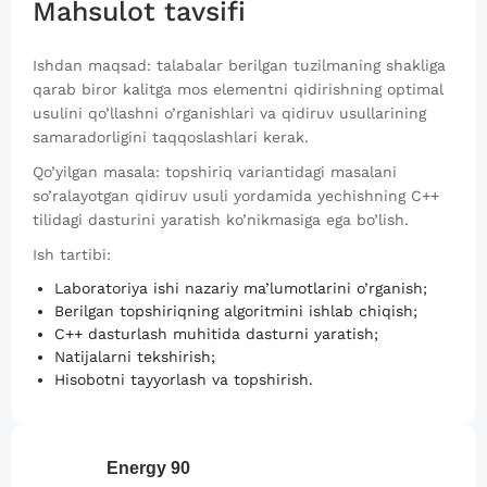
Mahsulot tavsifi
Ishdan maqsad: talabalar berilgan tuzilmaning shakliga
qarab biror kalitga mos elementni qidirishning optimal
usulini qo’llashni o’rganishlari va qidiruv usullarining
samaradorligini taqqoslashlari kerak.
Qo’yilgan masala: topshiriq variantidagi masalani
so’ralayotgan qidiruv usuli yordamida yechishning C++
tilidagi dasturini yaratish ko’nikmasiga ega bo’lish.
Ish tartibi:
Laboratoriya ishi nazariy ma’lumotlarini o’rganish;
Berilgan topshiriqning algoritmini ishlab chiqish;
C++ dasturlash muhitida dasturni yaratish;
Natijalarni tekshirish;
Hisobotni tayyorlash va topshirish.
Energy
90