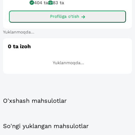
404
ta
83
ta
Profiliga o'tish
Yuklanmoqda...
0
ta izoh
Yuklanmoqda...
O'xshash mahsulotlar
So'ngi yuklangan mahsulotlar