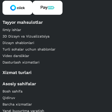
Tayyor mahsulotlar
Ilmiy ishlar
3D Dizayn va Vizualizatsiya
Dizayn shablonlari
Turli sohalar uchun shablonlar
Video darsliklar
Dasturlash xizmatlari
Xizmat turlari
Asosiy sahifalar
Bosh sahifa
Qidiruv
Barcha xizmatlar
Yangi buyurtma yaratish