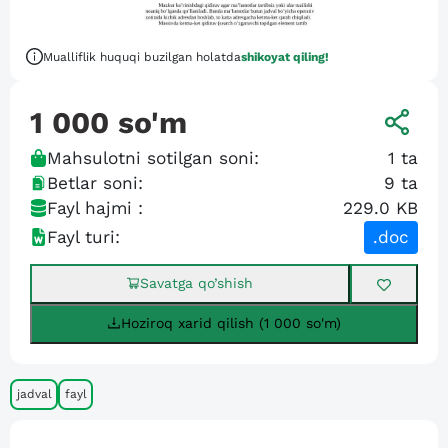
Mualliflik huquqi buzilgan holatda
shikoyat qiling!
1 000
so'm
Mahsulotni sotilgan soni:
1
ta
Betlar soni:
9
ta
Fayl hajmi :
229.0 KB
Fayl turi:
.doc
Savatga qo’shish
Hoziroq xarid qilish (1 000 so'm)
jadval
fayl