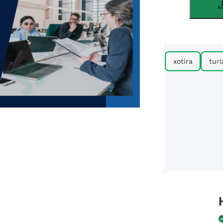
xotira
turl