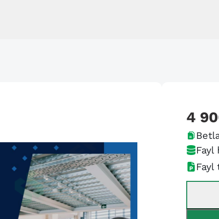
4 9
Betla
Fayl 
Fayl 