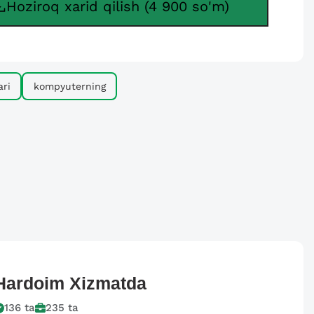
Hoziroq xarid qilish (4 900 so'm)
ari
kompyuterning
Hardoim
Xizmatda
136
ta
235
ta