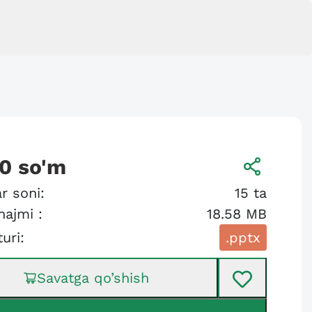
00
so'm
r soni:
15
ta
hajmi :
18.58 MB
turi:
.pptx
Savatga qo’shish