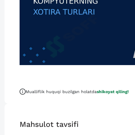
Mualliflik huquqi buzilgan holatda
shikoyat qiling!
Mahsulot tavsifi