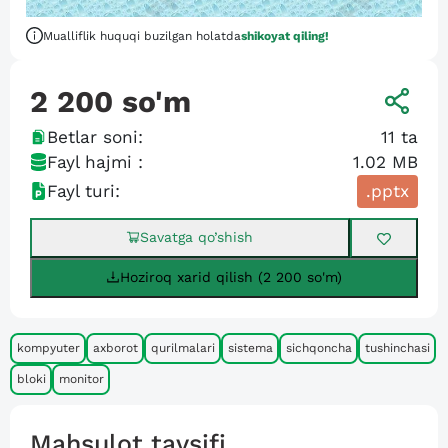
Mualliflik huquqi buzilgan holatda
shikoyat qiling!
2 200
so'm
Betlar soni:
11
ta
Fayl hajmi :
1.02 MB
Fayl turi:
.pptx
Savatga qo’shish
Hoziroq xarid qilish (2 200 so'm)
kompyuter
axborot
qurilmalari
sistema
sichqoncha
tushinchasi
bloki
monitor
Mahsulot tavsifi