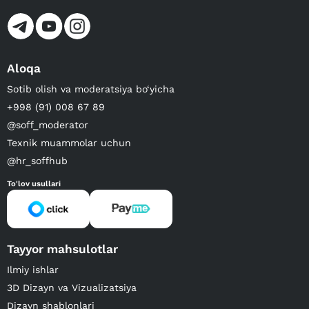
Aloqa
Sotib olish va moderatsiya bo‘yicha
+998 (91) 008 67 89
@soff_moderator
Texnik muammolar uchun
@hr_soffhub
To'lov usullari
Tayyor mahsulotlar
Ilmiy ishlar
3D Dizayn va Vizualizatsiya
Dizayn shablonlari