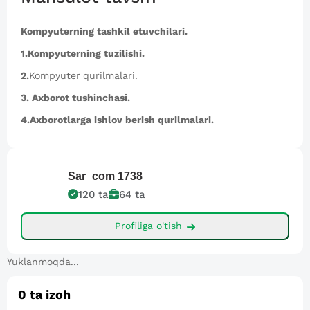
Kompyuterning tashkil etuvchilari.
1.Kompyuterning tuzilishi.
2.
Kompyuter
qurilmalari.
3. Axborot tushinchasi.
4.Axborotlarga ishlov berish qurilmalari.
Sar_com
1738
120
ta
64
ta
Profiliga o'tish
Yuklanmoqda...
0
ta izoh