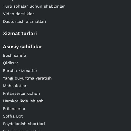
Turli sohalar uchun shablonlar
Video darsliklar
Dasturlash xizmatlari
Xizmat turlari
Asosiy sahifalar
Bosh sahifa
Qidiruv
Barcha xizmatlar
Yangi buyurtma yaratish
Mahsulotlar
Frilanserlar uchun
Hamkorlikda ishlash
Frilanserlar
Soffia Bot
Foydalanish shartlari