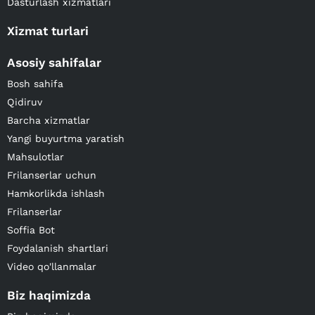
Dasturlash xizmatlari
Xizmat turlari
Asosiy sahifalar
Bosh sahifa
Qidiruv
Barcha xizmatlar
Yangi buyurtma yaratish
Mahsulotlar
Frilanserlar uchun
Hamkorlikda ishlash
Frilanserlar
Soffia Bot
Foydalanish shartlari
Video qo'llanmalar
Biz haqimizda