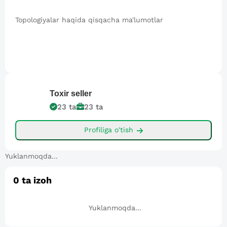
Topologiyalar haqida qisqacha ma'lumotlar
Toxir
seller
23
ta
23
ta
Profiliga o'tish
Yuklanmoqda...
0
ta izoh
Yuklanmoqda...