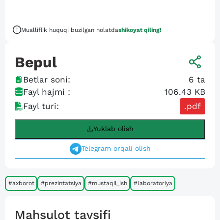
Mualliflik huquqi buzilgan holatda
shikoyat qiling!
Bepul
Betlar soni:
6
ta
Fayl hajmi :
106.43 KB
Fayl turi:
.pdf
Yuklab olish
Telegram orqali olish
#axborot
#prezintatsiya
#mustaqil_ish
#laboratoriya
Mahsulot tavsifi