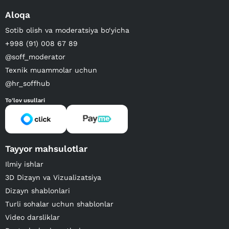
Aloqa
Sotib olish va moderatsiya bo‘yicha
+998 (91) 008 67 89
@soff_moderator
Texnik muammolar uchun
@hr_soffhub
To'lov usullari
Tayyor mahsulotlar
Ilmiy ishlar
3D Dizayn va Vizualizatsiya
Dizayn shablonlari
Turli sohalar uchun shablonlar
Video darsliklar