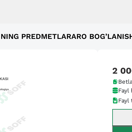
INING PREDMETLARARO BOG’LANISHI
2 0
Betla
Fayl 
Fayl 