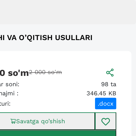
 VA O’QITISH USULLARI
00
so'm
2 000
so'm
r soni:
98
ta
hajmi :
346.45 KB
turi:
.docx
Savatga qo’shish