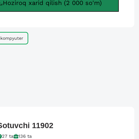
Hoziroq xarid qilish (2 000 so'm)
kompyuter
Sotuvchi
11902
27
ta
136
ta