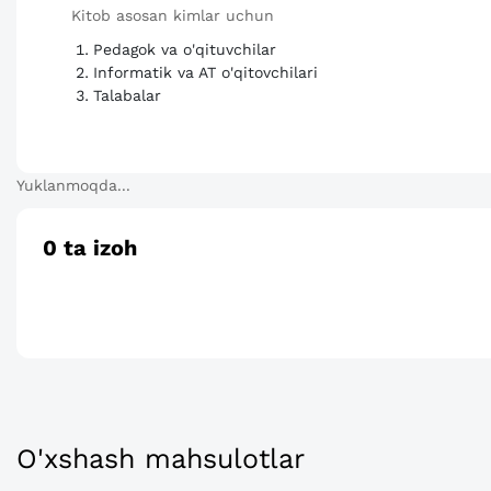
Kitob asosan kimlar uchun
Pedagok va o'qituvchilar
Informatik va AT o'qitovchilari
Talabalar
Yuklanmoqda...
0
ta izoh
O'xshash mahsulotlar