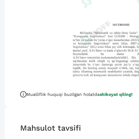
Mualliflik huquqi buzilgan holatda
shikoyat qiling!
Mahsulot tavsifi