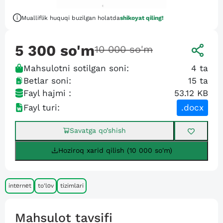
Mualliflik huquqi buzilgan holatda
shikoyat qiling!
5 300
so'm
10 000
so'm
Mahsulotni sotilgan soni:
4
ta
Betlar soni:
15
ta
Fayl hajmi :
53.12 KB
Fayl turi:
.docx
Savatga qo’shish
Hoziroq xarid qilish (10 000 so'm)
intеrnеt
to'lоv
tizimlаri
Mahsulot tavsifi