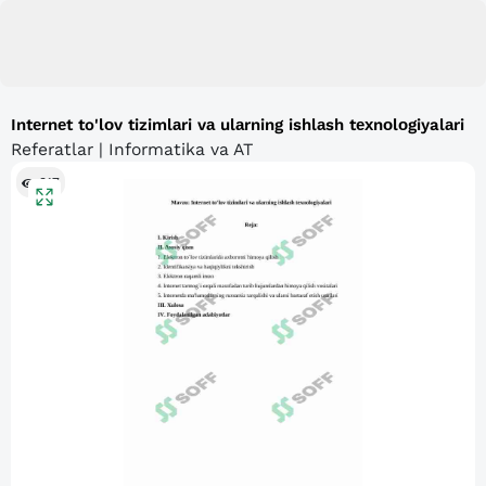
Intеrnеt to'lоv tizimlаri vа ulаrning ishlаsh tехnоlоgiyalаri
Referatlar | Informatika va AT
317