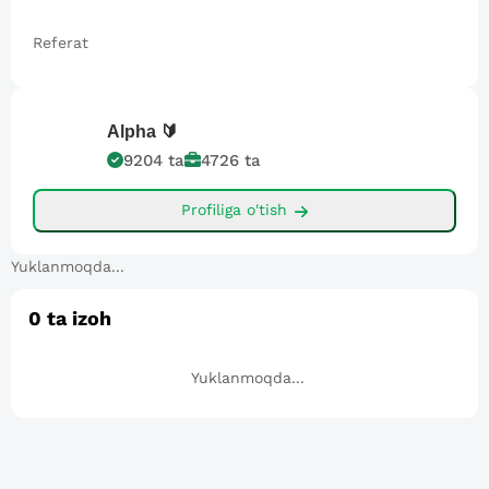
Referat
Alpha
🔰
9204
ta
4726
ta
Profiliga o'tish
Yuklanmoqda...
0
ta izoh
Yuklanmoqda...