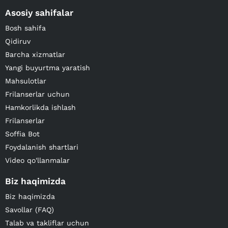
Asosiy sahifalar
Bosh sahifa
Qidiruv
Barcha xizmatlar
Yangi buyurtma yaratish
Mahsulotlar
Frilanserlar uchun
Hamkorlikda ishlash
Frilanserlar
Soffia Bot
Foydalanish shartlari
Video qo'llanmalar
Biz haqimizda
Biz haqimizda
Savollar (FAQ)
Talab va takliflar uchun