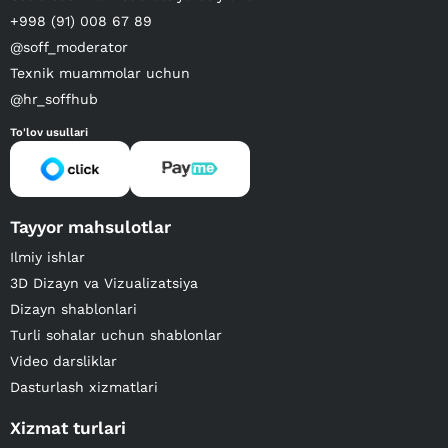
+998 (91) 008 67 89
@soff_moderator
Texnik muammolar uchun
@hr_soffhub
To'lov usullari
Tayyor mahsulotlar
Ilmiy ishlar
3D Dizayn va Vizualizatsiya
Dizayn shablonlari
Turli sohalar uchun shablonlar
Video darsliklar
Dasturlash xizmatlari
Xizmat turlari