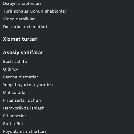
Dizayn shablonlari
Turli sohalar uchun shablonlar
Video darsliklar
Dasturlash xizmatlari
Xizmat turlari
Asosiy sahifalar
Bosh sahifa
Qidiruv
Barcha xizmatlar
Yangi buyurtma yaratish
Mahsulotlar
Frilanserlar uchun
Hamkorlikda ishlash
Frilanserlar
Soffia Bot
Foydalanish shartlari