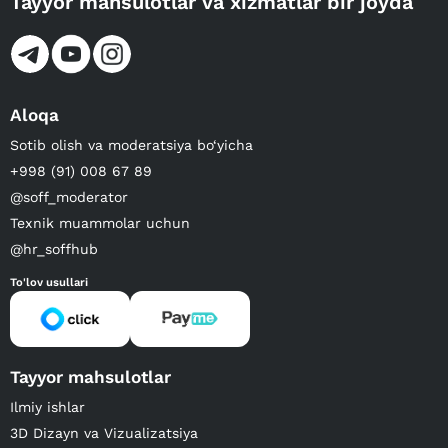
Tayyor mahsulotlar va xizmatlar bir joyda
Aloqa
Sotib olish va moderatsiya bo‘yicha
+998 (91) 008 67 89
@soff_moderator
Texnik muammolar uchun
@hr_soffhub
To'lov usullari
Tayyor mahsulotlar
Ilmiy ishlar
3D Dizayn va Vizualizatsiya