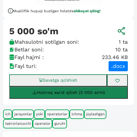
Mualliflik huquqi buzilgan holatda
shikoyat qiling!
5 000
so'm
Mahsulotni sotilgan soni:
1
ta
Betlar soni:
10
ta
Fayl hajmi :
233.46 KB
Fayl turi:
.docx
Savatga qo’shish
Hoziroq xarid qilish (5 000 so'm)
ich
jarayonlar
yoki
operatorlar
ichma
joylashgan
takrorlanuvchi
operator
guruhi