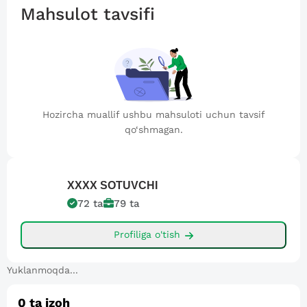
Mahsulot tavsifi
Hozircha muallif ushbu mahsuloti uchun tavsif
qo‘shmagan.
XXXX
SOTUVCHI
72
ta
79
ta
Profiliga o'tish
Yuklanmoqda...
0
ta izoh