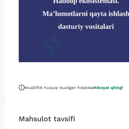
Mualliflik huquqi buzilgan holatda
shikoyat qiling!
Mahsulot tavsifi