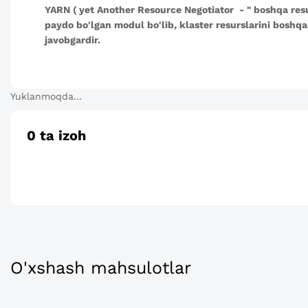
YARN (
yet Another Resource Negotiator
- "
boshqa resu
paydo bo'lgan modul bo'lib, klaster resurslarini boshqar
javobgardir.
Yuklanmoqda...
0
ta izoh
O'xshash mahsulotlar