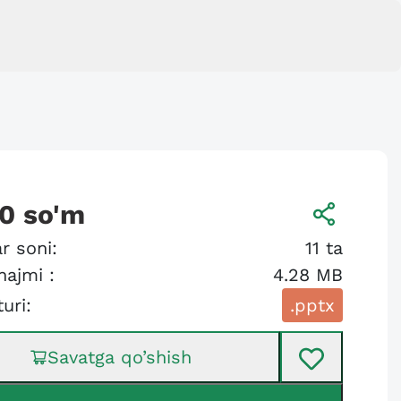
00
so'm
r soni:
11
ta
hajmi :
4.28 MB
turi:
.pptx
Savatga qo’shish