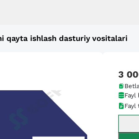
 qayta ishlash dasturiy vositalari
3 0
Betla
Fayl 
Fayl 