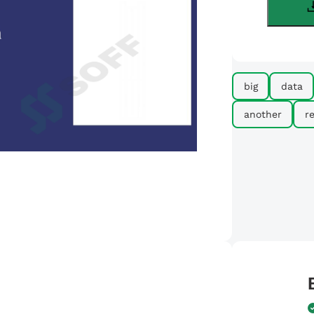
big
data
another
r