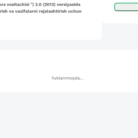
rs vositachisi
") 2.0 (2013) versiyasida
ish va vazifalarni rejalashtirish uchun
Yuklanmoqda...