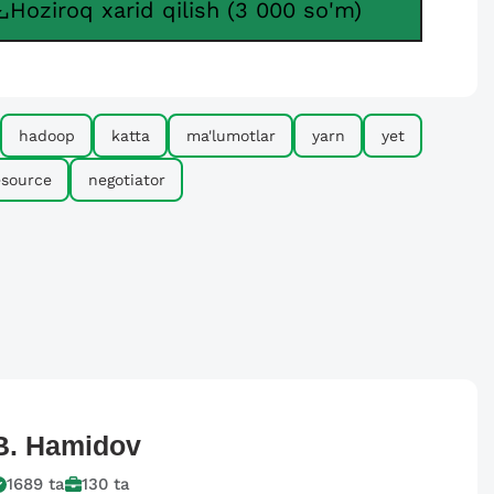
Hoziroq xarid qilish (3 000 so'm)
hadoop
katta
ma'lumotlar
yarn
yet
esource
negotiator
B.
Hamidov
1689
ta
130
ta