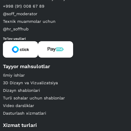
+998 (91) 008 67 89
@soff_moderator
Texnik muammolar uchun
@hr_soffhub
To'lov usullari
Tayyor mahsulotlar
Ilmiy ishlar
3D Dizayn va Vizualizatsiya
Dizayn shablonlari
Turli sohalar uchun shablonlar
Video darsliklar
Dasturlash xizmatlari
Xizmat turlari