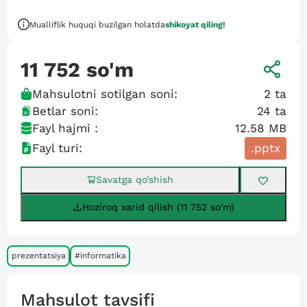
Mualliflik huquqi buzilgan holatda
shikoyat qiling!
11 752
so'm
Mahsulotni sotilgan soni:
2
ta
Betlar soni:
24
ta
Fayl hajmi :
12.58 MB
Fayl turi:
.pptx
Savatga qo’shish
Hoziroq xarid qilish (11 752 so'm)
prezentatsiya
#informatika
Mahsulot tavsifi