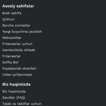
Asosiy sahifalar
Bosh sahifa
Qidiruv
Barcha xizmatlar
Yangi buyurtma yaratish
Mahsulotlar
Frilanserlar uchun
Hamkorlikda ishlash
Frilanserlar
Soffia Bot
Foydalanish shartlari
Video qo'llanmalar
Biz haqimizda
Biz haqimizda
Savollar (FAQ)
Talab va takliflar uchun