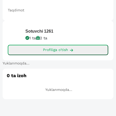
Taqdimot
Sotuvchi
1261
1
ta
2
ta
Profiliga o'tish
Yuklanmoqda...
0
ta izoh
Yuklanmoqda...