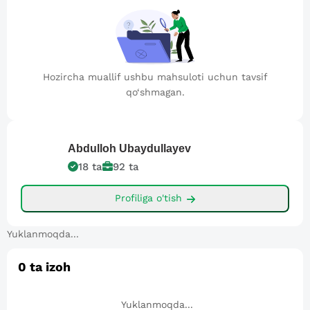
Hozircha muallif ushbu mahsuloti uchun tavsif
qo‘shmagan.
Abdulloh
Ubaydullayev
18
ta
92
ta
Profiliga o'tish
Yuklanmoqda...
0
ta izoh
Yuklanmoqda...