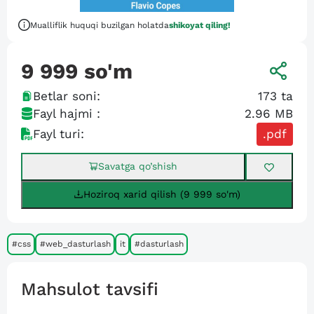
Mualliflik huquqi buzilgan holatda
shikoyat qiling!
9 999
so'm
Betlar soni:
173
ta
Fayl hajmi :
2.96 MB
Fayl turi:
.pdf
Savatga qo’shish
Hoziroq xarid qilish (9 999 so'm)
#css
#web_dasturlash
it
#dasturlash
Mahsulot tavsifi