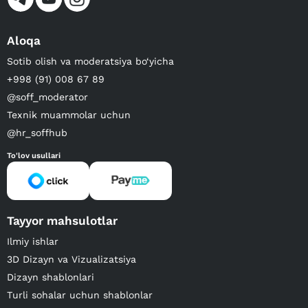
Aloqa
Sotib olish va moderatsiya bo‘yicha
+998 (91) 008 67 89
@soff_moderator
Texnik muammolar uchun
@hr_soffhub
To'lov usullari
Tayyor mahsulotlar
Ilmiy ishlar
3D Dizayn va Vizualizatsiya
Dizayn shablonlari
Turli sohalar uchun shablonlar