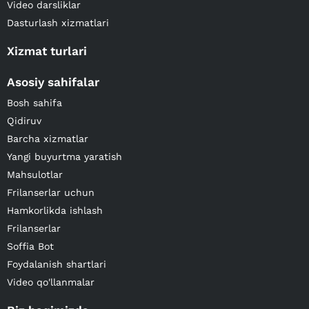
Video darsliklar
Dasturlash xizmatlari
Xizmat turlari
Asosiy sahifalar
Bosh sahifa
Qidiruv
Barcha xizmatlar
Yangi buyurtma yaratish
Mahsulotlar
Frilanserlar uchun
Hamkorlikda ishlash
Frilanserlar
Soffia Bot
Foydalanish shartlari
Video qo'llanmalar