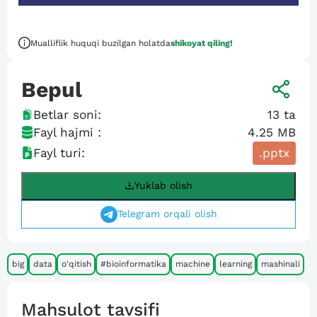
Mualliflik huquqi buzilgan holatda
shikoyat qiling!
Bepul
Betlar soni:
13
ta
Fayl hajmi :
4.25 MB
Fayl turi:
.pptx
Yuklab olish
Telegram orqali olish
big
data
o'qitish
#bioinformatika
machine
learning
mashinali
Mahsulot tavsifi