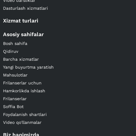
Video darsliklar
Dasturlash xizmatlari
Xizmat turlari
Asosiy sahifalar
Bosh sahifa
Qidiruv
Barcha xizmatlar
Yangi buyurtma yaratish
Mahsulotlar
Frilanserlar uchun
Hamkorlikda ishlash
Frilanserlar
Soffia Bot
Foydalanish shartlari
Video qo'llanmalar
Biz haqimizda