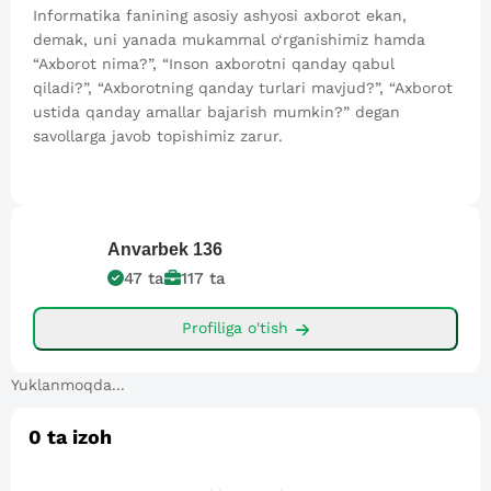
Informatika fanining asosiy ashyosi axborot ekan,
demak, uni yanada mukammal o‘rganishimiz hamda
“Axborot nima?”, “Inson axborotni qanday qabul
qiladi?”, “Axborotning qanday turlari mavjud?”, “Axborot
ustida qanday amallar bajarish mumkin?” degan
savollarga javob topishimiz zarur.
Anvarbek
136
47
ta
117
ta
Profiliga o'tish
Yuklanmoqda...
0
ta izoh