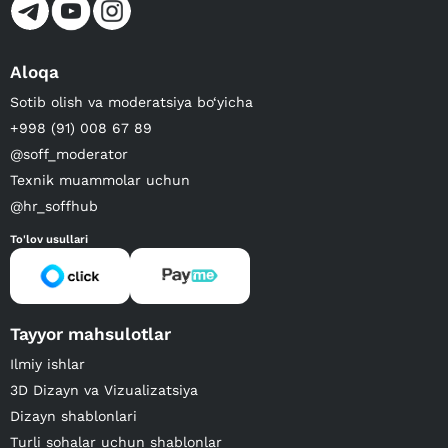
Aloqa
Sotib olish va moderatsiya bo‘yicha
+998 (91) 008 67 89
@soff_moderator
Texnik muammolar uchun
@hr_soffhub
To'lov usullari
Tayyor mahsulotlar
Ilmiy ishlar
3D Dizayn va Vizualizatsiya
Dizayn shablonlari
Turli sohalar uchun shablonlar