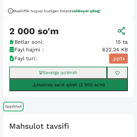
Mualliflik huquqi buzilgan holatda
shikoyat qiling!
2 000
so'm
Betlar soni:
15
ta
Fayl hajmi :
622.24 KB
Fayl turi:
.pptx
Savatga qo’shish
Hoziroq xarid qilish (2 000 so'm)
taqdimot
Mahsulot tavsifi