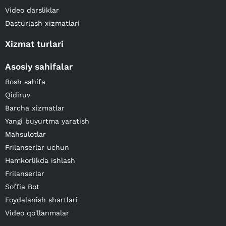
Video darsliklar
Dasturlash xizmatlari
Xizmat turlari
Asosiy sahifalar
Bosh sahifa
Qidiruv
Barcha xizmatlar
Yangi buyurtma yaratish
Mahsulotlar
Frilanserlar uchun
Hamkorlikda ishlash
Frilanserlar
Soffia Bot
Foydalanish shartlari
Video qo'llanmalar