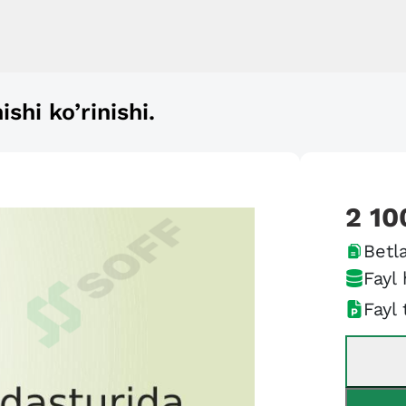
shi ko’rinishi.
2 10
Betla
Fayl 
Fayl 