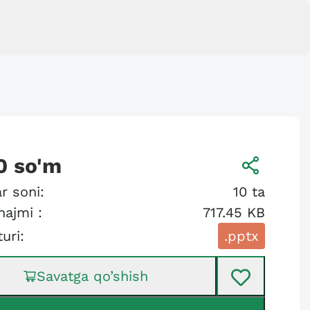
0
so'm
r soni:
10
ta
hajmi :
717.45 KB
turi:
.pptx
Savatga qo’shish