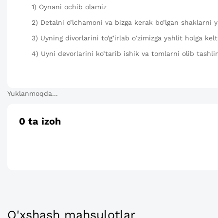
1) Oynani ochib olamiz
2) Detalni o’lchamoni va bizga kerak bo’lgan shaklarni 
3) Uyning divorlarini to’g’irlab o’zimizga yahlit holga kel
4) Uyni devorlarini ko’tarib ishik va tomlarni olib tashl
Yuklanmoqda...
0
ta izoh
O'xshash mahsulotlar