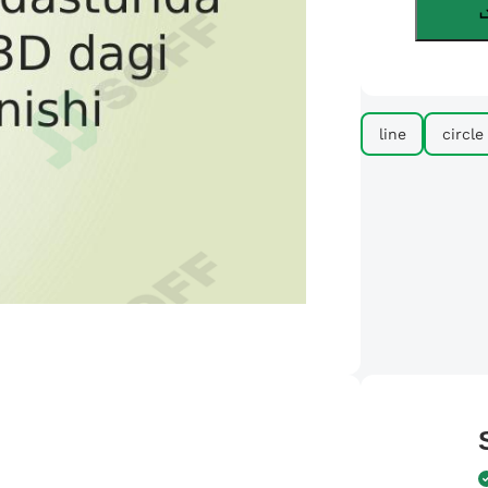
line
circle