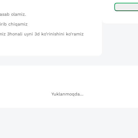
yasab olamiz.
tirib chiqamiz
imiz 3honali uyni 3d ko’rinishini ko’ramiz
Yuklanmoqda...