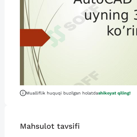
Mualliflik huquqi buzilgan holatda
shikoyat qiling!
Mahsulot tavsifi