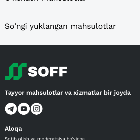
So'ngi yuklangan mahsulotlar
Tayyor mahsulotlar va xizmatlar bir joyda
Aloqa
Sotib olish va moderatsiya bo‘yicha