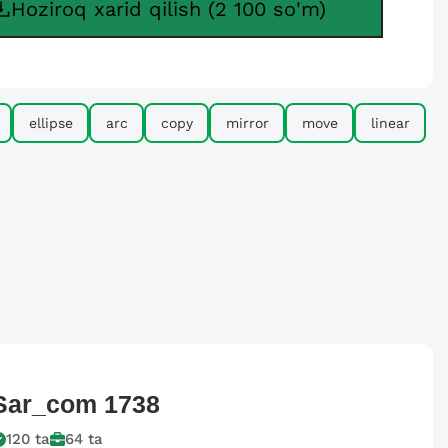
Hoziroq xarid qilish (2 100 so'm)
ellipse
arc
copy
mirror
move
linear
Sar_com
1738
120
ta
64
ta