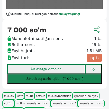
Mualliflik huquqi buzilgan holatda
shikoyat qiling!
7 000
so'm
Mahsulotni sotilgan soni:
1
ta
Betlar soni:
15
ta
Fayl hajmi :
1.61 MB
Fayl turi:
.pptx
Savatga qo’shish
Hoziroq xarid qilish (7 000 so'm)
xususiy
soff
mulk
soff.uz
xususiylashtirish
@solijon_solayev
soffuz
mulkni_xususiylashtirish
xususiylashtirish”
xususiylashtirish.