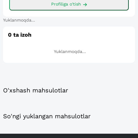
Profiliga o'tish
Yuklanmoqda...
0
ta izoh
Yuklanmoqda...
O'xshash mahsulotlar
So'ngi yuklangan mahsulotlar