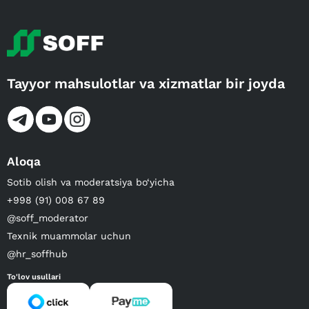
Tayyor mahsulotlar va xizmatlar bir joyda
Aloqa
Sotib olish va moderatsiya bo‘yicha
+998 (91) 008 67 89
@soff_moderator
Texnik muammolar uchun
@hr_soffhub
To'lov usullari