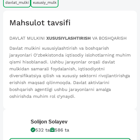
davlat_mulki
xususiy_mulk
Mahsulot tavsifi
DAVLAT MULKINI
XUSUSIYLASHTIRISH
VA BOSHQARISH
Davlat mulkini xususiylashtirish va boshqarish
jarayonlari O‘zbekistonda iqtisodiy islohotlarning muhim
qismi hisoblanadi. Ushbu jarayonlar orqali davlat
mulkidan samarali foydalanish, iqtisodiyotni
diversifikatsiya qilish va xususiy sektorni rivojlantirishga
erishish maqsad qilinmoqda. Davlat aktivlarini
boshqarish agentligi ushbu jarayonlarni amalga
oshirishda muhim rol o‘ynaydi.
Solijon
Solayev
532
ta
586
ta