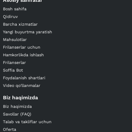
Asosiy sahifalar
Bosh sahifa
Qidiruv
Barcha xizmatlar
Yangi buyurtma yaratish
Mahsulotlar
Frilanserlar uchun
Hamkorlikda ishlash
Frilanserlar
Soffia Bot
Foydalanish shartlari
Video qo'llanmalar
Biz haqimizda
Biz haqimizda
Savollar (FAQ)
Talab va takliflar uchun
Oferta