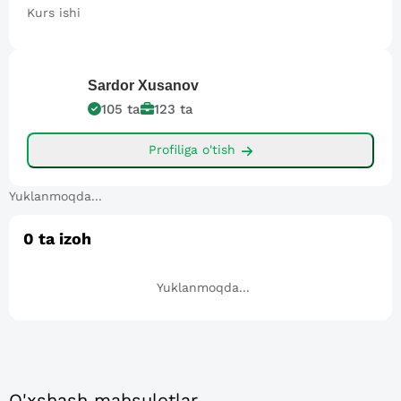
Kurs ishi
Sardor
Xusanov
105
ta
123
ta
Profiliga o'tish
Yuklanmoqda...
0
ta izoh
Yuklanmoqda...
O'xshash mahsulotlar