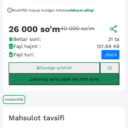
Mualliflik huquqi buzilgan holatda
shikoyat qiling!
26 000
so'm
40 000
so'm
Betlar soni:
31
ta
Fayl hajmi :
101.69 KB
Fayl turi:
.docx
Savatga qo’shish
Hoziroq xarid qilish (40 000 so'm)
vositachilik
Mahsulot tavsifi