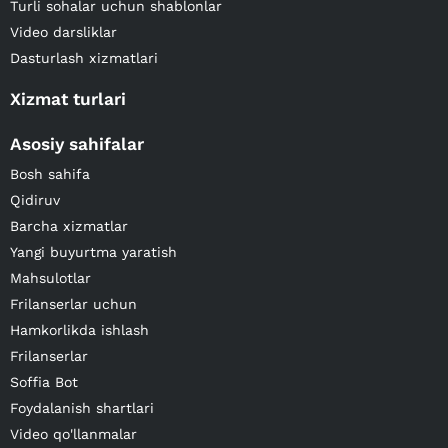
Turli sohalar uchun shablonlar
Video darsliklar
Dasturlash xizmatlari
Xizmat turlari
Asosiy sahifalar
Bosh sahifa
Qidiruv
Barcha xizmatlar
Yangi buyurtma yaratish
Mahsulotlar
Frilanserlar uchun
Hamkorlikda ishlash
Frilanserlar
Soffia Bot
Foydalanish shartlari
Video qo'llanmalar