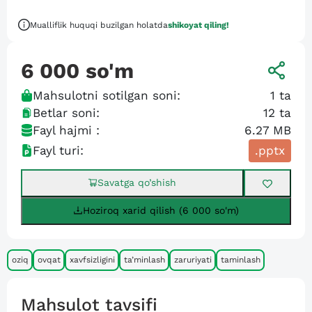
Mualliflik huquqi buzilgan holatda
shikoyat qiling!
6 000
so'm
Mahsulotni sotilgan soni:
1
ta
Betlar soni:
12
ta
Fayl hajmi :
6.27 MB
Fayl turi:
.pptx
Savatga qo’shish
Hoziroq xarid qilish (6 000 so'm)
oziq
ovqat
xavfsizligini
ta’minlash
zaruriyati
taminlash
Mahsulot tavsifi