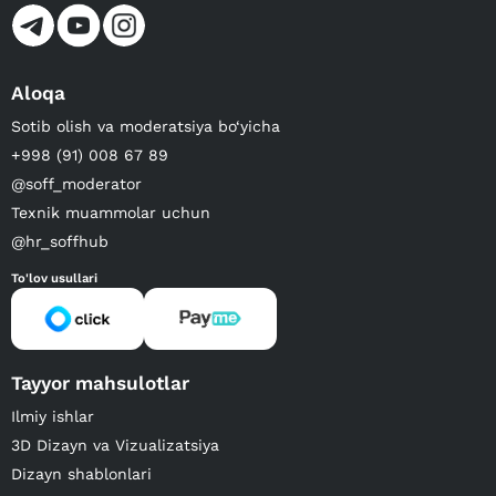
Aloqa
Sotib olish va moderatsiya bo‘yicha
+998 (91) 008 67 89
@soff_moderator
Texnik muammolar uchun
@hr_soffhub
To'lov usullari
Tayyor mahsulotlar
Ilmiy ishlar
3D Dizayn va Vizualizatsiya
Dizayn shablonlari