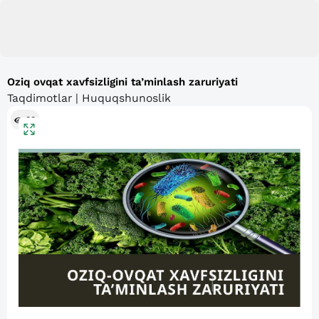
Oziq ovqat xavfsizligini ta’minlash zaruriyati
Taqdimotlar | Huquqshunoslik
88