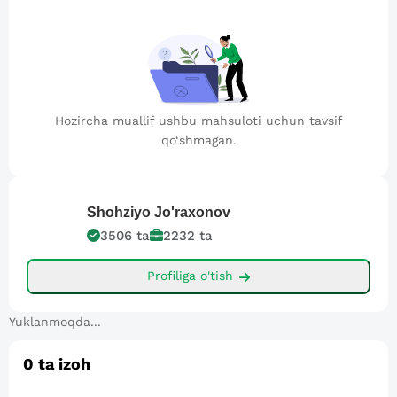
Hozircha muallif ushbu mahsuloti uchun tavsif
qo‘shmagan.
Shohziyo
Jo'raxonov
3506
ta
2232
ta
Profiliga o'tish
Yuklanmoqda...
0
ta izoh