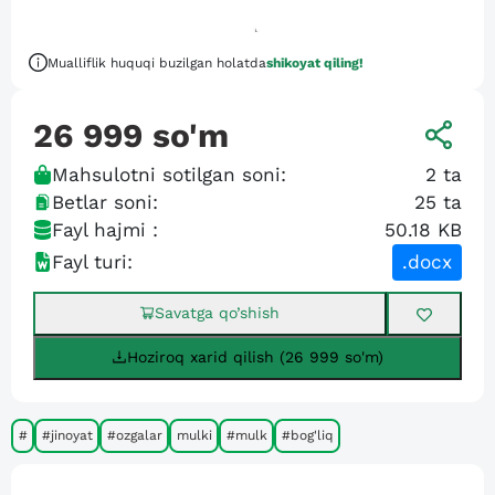
Mualliflik huquqi buzilgan holatda
shikoyat qiling!
26 999
so'm
Mahsulotni sotilgan soni:
2
ta
Betlar soni:
25
ta
Fayl hajmi :
50.18 KB
Fayl turi:
.docx
Savatga qo’shish
Hoziroq xarid qilish (26 999 so'm)
#
#jinoyat
#ozgalar
mulki
#mulk
#bog'liq