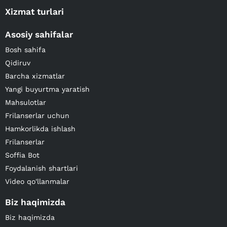
Xizmat turlari
Asosiy sahifalar
Bosh sahifa
Qidiruv
Barcha xizmatlar
Yangi buyurtma yaratish
Mahsulotlar
Frilanserlar uchun
Hamkorlikda ishlash
Frilanserlar
Soffia Bot
Foydalanish shartlari
Video qo'llanmalar
Biz haqimizda
Biz haqimizda