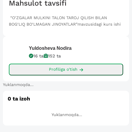
Mahsulot tavsifi
“O‘ZGALAR MULKINI TALON TAROJ QILISH BILAN
BOG‘LIQ BO‘LMAGAN JINOYATLAR”mavzusidagi kurs ishi
Yuldosheva
Nodira
16
ta
152
ta
Profiliga o'tish
Yuklanmoqda...
0
ta izoh
Yuklanmoqda...