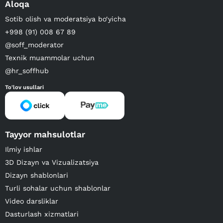
Aloqa
Sotib olish va moderatsiya bo‘yicha
+998 (91) 008 67 89
@soff_moderator
Texnik muammolar uchun
@hr_soffhub
To'lov usullari
Tayyor mahsulotlar
Ilmiy ishlar
3D Dizayn va Vizualizatsiya
Dizayn shablonlari
Turli sohalar uchun shablonlar
Video darsliklar
Dasturlash xizmatlari