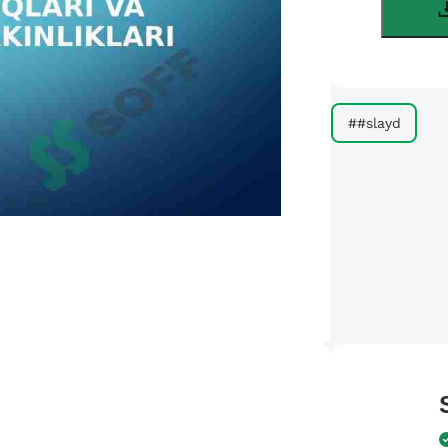
##slayd