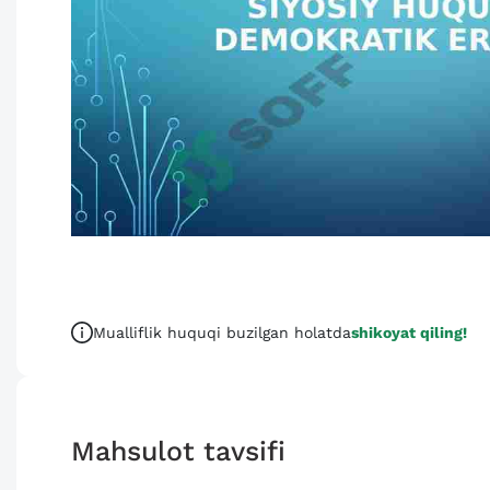
Mualliflik huquqi buzilgan holatda
shikoyat qiling!
Mahsulot tavsifi