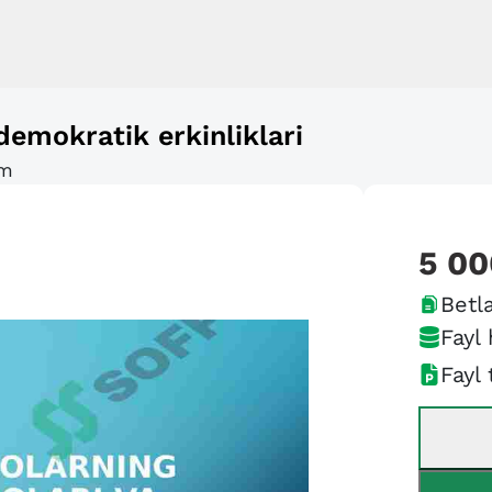
demokratik erkinliklari
im
5 00
Betla
Fayl 
Fayl 