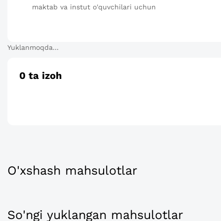
maktab va instut o'quvchilari uchun
Yuklanmoqda...
0
ta izoh
O'xshash mahsulotlar
So'ngi yuklangan mahsulotlar