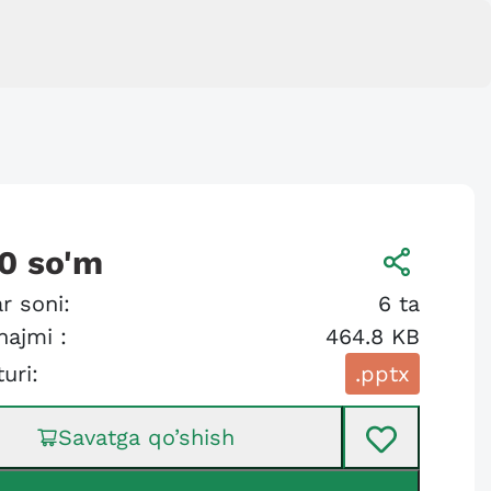
0
so'm
r soni:
6
ta
hajmi :
464.8 KB
turi:
.pptx
Savatga qo’shish