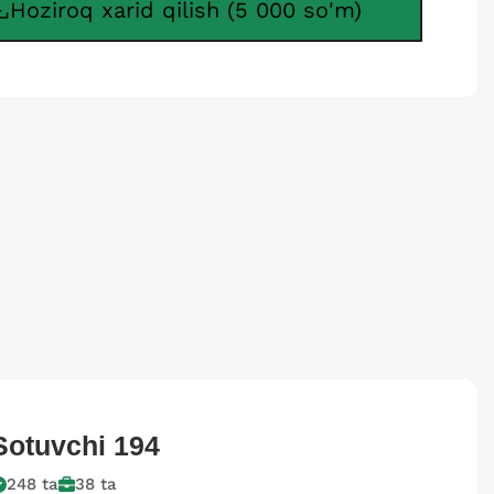
Hoziroq xarid qilish (5 000 so'm)
Sotuvchi
194
248
ta
38
ta