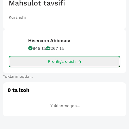
Mahsulot tavsifi
Kurs ishi
Hisenxon
Abbosov
845
ta
267
ta
Profiliga o'tish
Yuklanmoqda...
0
ta izoh
Yuklanmoqda...