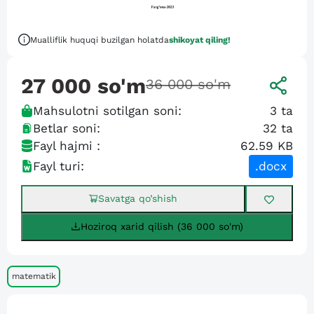
Mualliflik huquqi buzilgan holatda
shikoyat qiling!
27 000
so'm
36 000
so'm
Mahsulotni sotilgan soni:
3
ta
Betlar soni:
32
ta
Fayl hajmi :
62.59 KB
Fayl turi:
.docx
Savatga qo’shish
Hoziroq xarid qilish (36 000 so'm)
matematik