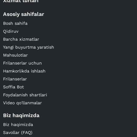
Xizmat turlari
Asosiy sahifalar
Bosh sahifa
Qidiruv
Barcha xizmatlar
Yangi buyurtma yaratish
Mahsulotlar
Frilanserlar uchun
Hamkorlikda ishlash
Frilanserlar
Soffia Bot
Foydalanish shartlari
Video qo'llanmalar
Biz haqimizda
Biz haqimizda
Savollar (FAQ)