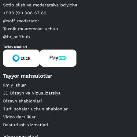
Sotib olish va moderatsiya bo‘yicha
+998 (91) 008 67 89
@soff_moderator
Texnik muammolar uchun
@hr_soffhub
To'lov usullari
Tayyor mahsulotlar
Ilmiy ishlar
3D Dizayn va Vizualizatsiya
Dizayn shablonlari
Turli sohalar uchun shablonlar
Video darsliklar
Dasturlash xizmatlari