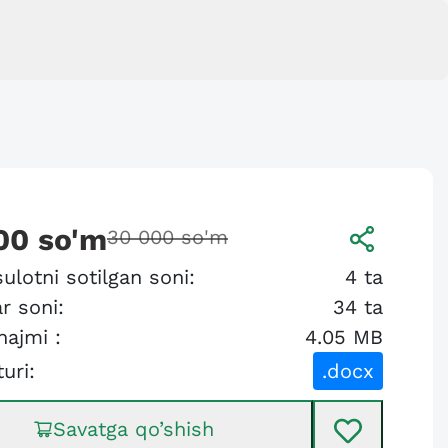
00
so'm
30 000
so'm
ulotni sotilgan soni:
4
ta
r soni:
34
ta
hajmi :
4.05 MB
turi:
.docx
Savatga qo’shish