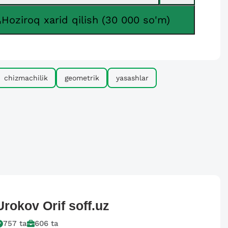
Hoziroq xarid qilish (30 000 so'm)
chizmachilik
geometrik
yasashlar
Urokov Orif
soff.uz
757
ta
606
ta