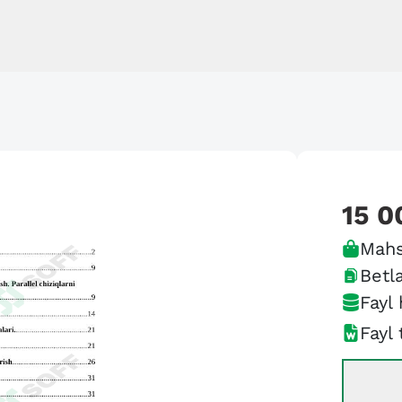
15 0
Mahs
Betla
Fayl 
Fayl 