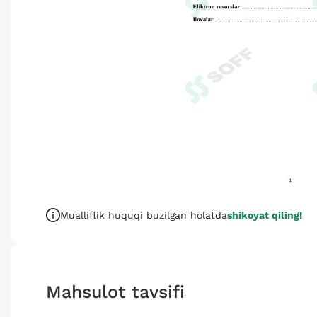
Mualliflik huquqi buzilgan holatda
shikoyat qiling!
Mahsulot tavsifi