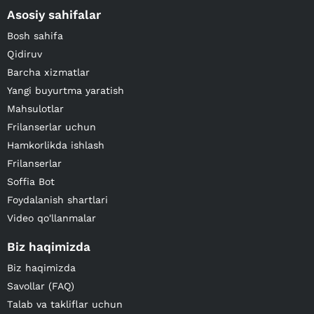
Asosiy sahifalar
Bosh sahifa
Qidiruv
Barcha xizmatlar
Yangi buyurtma yaratish
Mahsulotlar
Frilanserlar uchun
Hamkorlikda ishlash
Frilanserlar
Soffia Bot
Foydalanish shartlari
Video qo'llanmalar
Biz haqimizda
Biz haqimizda
Savollar (FAQ)
Talab va takliflar uchun