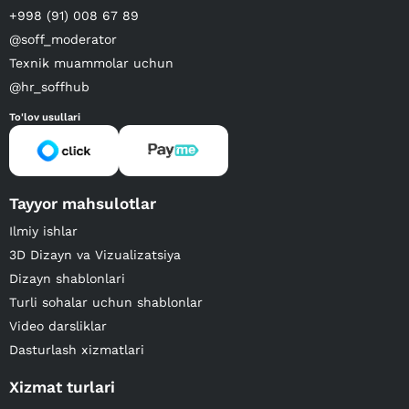
+998 (91) 008 67 89
@soff_moderator
Texnik muammolar uchun
@hr_soffhub
To'lov usullari
Tayyor mahsulotlar
Ilmiy ishlar
3D Dizayn va Vizualizatsiya
Dizayn shablonlari
Turli sohalar uchun shablonlar
Video darsliklar
Dasturlash xizmatlari
Xizmat turlari