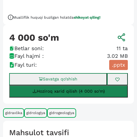
Mualliflik huquqi buzilgan holatda
shikoyat qiling!
4 000
so'm
Betlar soni:
11
ta
Fayl hajmi :
3.02 MB
Fayl turi:
.pptx
Savatga qo’shish
Hoziroq xarid qilish (4 000 so'm)
gidravlika
gidrologiya
gidrogeologiya
Mahsulot tavsifi