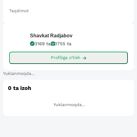
Taqdimot
Shavkat
Radjabov
3169
ta
1755
ta
Profiliga o'tish
Yuklanmoqda...
0
ta izoh
Yuklanmoqda...