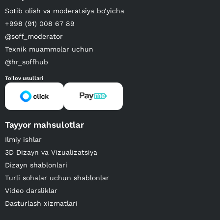
Sotib olish va moderatsiya bo‘yicha
+998 (91) 008 67 89
@soff_moderator
Texnik muammolar uchun
@hr_soffhub
To'lov usullari
Tayyor mahsulotlar
Ilmiy ishlar
3D Dizayn va Vizualizatsiya
Dizayn shablonlari
Turli sohalar uchun shablonlar
Video darsliklar
Dasturlash xizmatlari