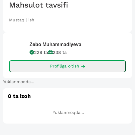
Mahsulot tavsifi
Mustaqil ish
Zebo
Muhammadiyeva
229
ta
238
ta
Profiliga o'tish
Yuklanmoqda...
0
ta izoh
Yuklanmoqda...