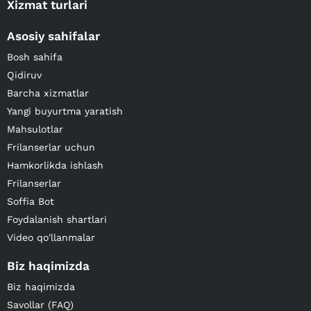
Xizmat turlari
Asosiy sahifalar
Bosh sahifa
Qidiruv
Barcha xizmatlar
Yangi buyurtma yaratish
Mahsulotlar
Frilanserlar uchun
Hamkorlikda ishlash
Frilanserlar
Soffia Bot
Foydalanish shartlari
Video qo'llanmalar
Biz haqimizda
Biz haqimizda
Savollar (FAQ)