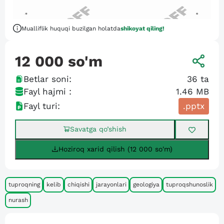
Mualliflik huquqi buzilgan holatda
shikoyat qiling!
12 000
so'm
Betlar soni:
36
ta
Fayl hajmi :
1.46 MB
Fayl turi:
.pptx
Savatga qo’shish
Hoziroq xarid qilish (12 000 so'm)
tuproqning
kelib
chiqishi
jarayonlari
geologiya
tuproqshunoslik
nurash