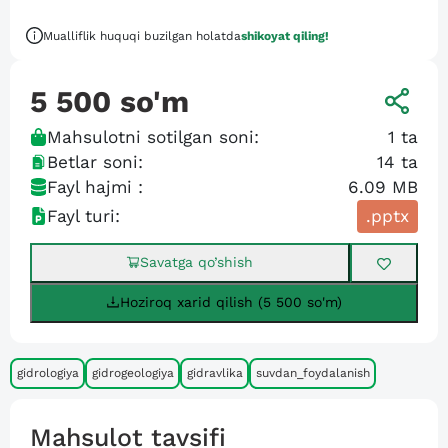
Mualliflik huquqi buzilgan holatda
shikoyat qiling!
5 500
so'm
Mahsulotni sotilgan soni:
1
ta
Betlar soni:
14
ta
Fayl hajmi :
6.09 MB
Fayl turi:
.pptx
Savatga qo’shish
Hoziroq xarid qilish (5 500 so'm)
gidrologiya
gidrogeologiya
gidravlika
suvdan_foydalanish
Mahsulot tavsifi