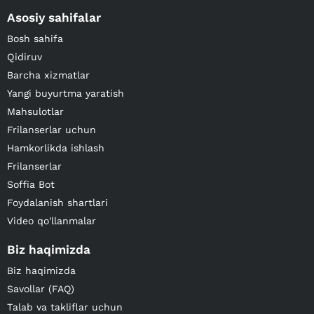
Asosiy sahifalar
Bosh sahifa
Qidiruv
Barcha xizmatlar
Yangi buyurtma yaratish
Mahsulotlar
Frilanserlar uchun
Hamkorlikda ishlash
Frilanserlar
Soffia Bot
Foydalanish shartlari
Video qo'llanmalar
Biz haqimizda
Biz haqimizda
Savollar (FAQ)
Talab va takliflar uchun