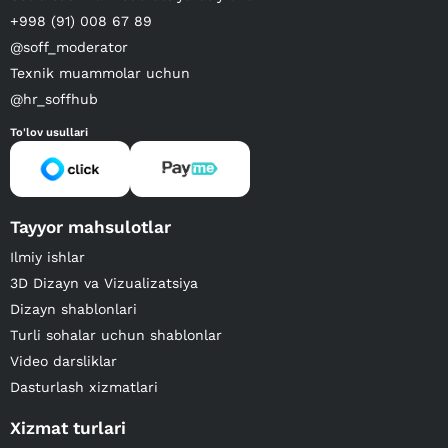
+998 (91) 008 67 89
@soff_moderator
Texnik muammolar uchun
@hr_soffhub
To'lov usullari
Tayyor mahsulotlar
Ilmiy ishlar
3D Dizayn va Vizualizatsiya
Dizayn shablonlari
Turli sohalar uchun shablonlar
Video darsliklar
Dasturlash xizmatlari
Xizmat turlari