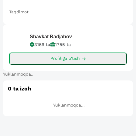
Taqdimot
Shavkat
Radjabov
3169
ta
1755
ta
Profiliga o'tish
Yuklanmoqda...
0
ta izoh
Yuklanmoqda...