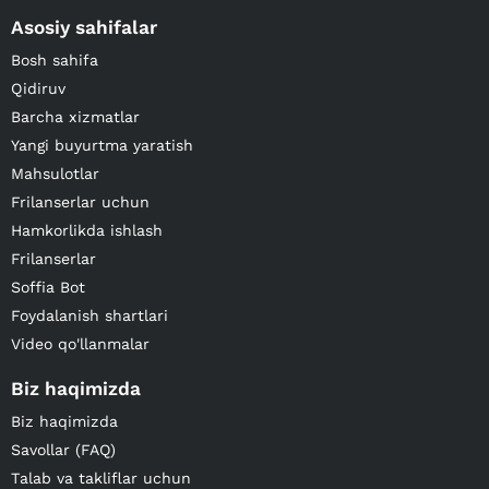
Asosiy sahifalar
Bosh sahifa
Qidiruv
Barcha xizmatlar
Yangi buyurtma yaratish
Mahsulotlar
Frilanserlar uchun
Hamkorlikda ishlash
Frilanserlar
Soffia Bot
Foydalanish shartlari
Video qo'llanmalar
Biz haqimizda
Biz haqimizda
Savollar (FAQ)
Talab va takliflar uchun