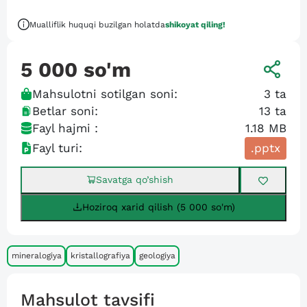
Mualliflik huquqi buzilgan holatda
shikoyat qiling!
5 000
so'm
Mahsulotni sotilgan soni:
3
ta
Betlar soni:
13
ta
Fayl hajmi :
1.18 MB
Fayl turi:
.pptx
Savatga qo’shish
Hoziroq xarid qilish (5 000 so'm)
mineralogiya
kristallografiya
geologiya
Mahsulot tavsifi