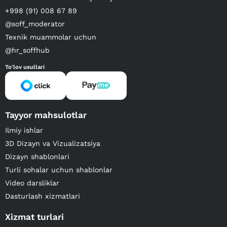
+998 (91) 008 67 89
@soff_moderator
Texnik muammolar uchun
@hr_soffhub
To'lov usullari
Tayyor mahsulotlar
Ilmiy ishlar
3D Dizayn va Vizualizatsiya
Dizayn shablonlari
Turli sohalar uchun shablonlar
Video darsliklar
Dasturlash xizmatlari
Xizmat turlari