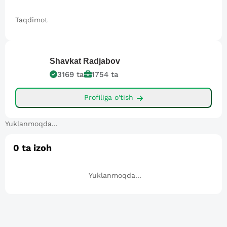
Taqdimot
Shavkat
Radjabov
3169
ta
1754
ta
Profiliga o'tish
Yuklanmoqda...
0
ta izoh
Yuklanmoqda...