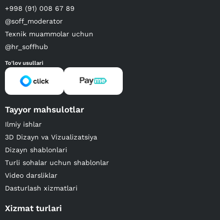
+998 (91) 008 67 89
@soff_moderator
Texnik muammolar uchun
@hr_soffhub
To'lov usullari
Tayyor mahsulotlar
Ilmiy ishlar
3D Dizayn va Vizualizatsiya
Dizayn shablonlari
Turli sohalar uchun shablonlar
Video darsliklar
Dasturlash xizmatlari
Xizmat turlari