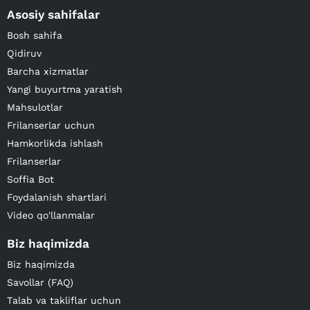
Asosiy sahifalar
Bosh sahifa
Qidiruv
Barcha xizmatlar
Yangi buyurtma yaratish
Mahsulotlar
Frilanserlar uchun
Hamkorlikda ishlash
Frilanserlar
Soffia Bot
Foydalanish shartlari
Video qo'llanmalar
Biz haqimizda
Biz haqimizda
Savollar (FAQ)
Talab va takliflar uchun