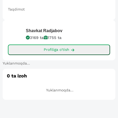
Taqdimot
Shavkat
Radjabov
3169
ta
1755
ta
Profiliga o'tish
Yuklanmoqda...
0
ta izoh
Yuklanmoqda...