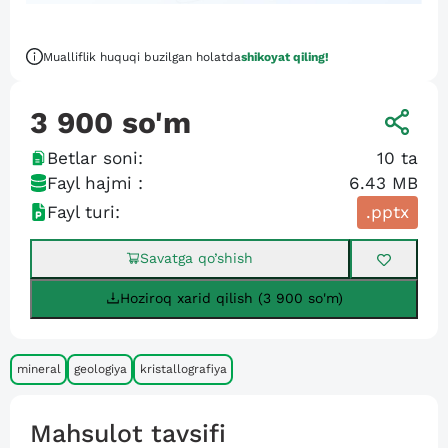
Mualliflik huquqi buzilgan holatda
shikoyat qiling!
3 900
so'm
Betlar soni:
10
ta
Fayl hajmi :
6.43 MB
Fayl turi:
.pptx
Savatga qo’shish
Hoziroq xarid qilish (3 900 so'm)
mineral
geologiya
kristallografiya
Mahsulot tavsifi